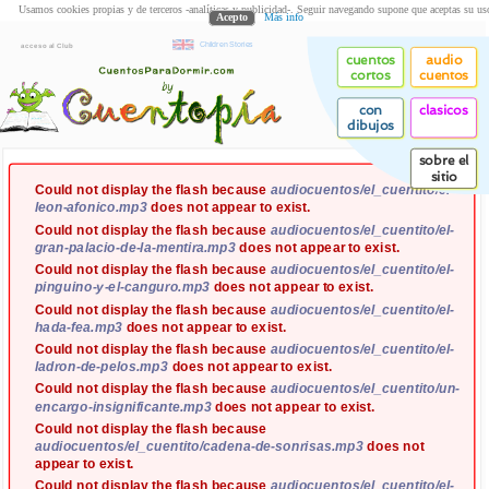
Usamos cookies propias y de terceros -analíticas y publicidad-. Seguir navegando supone que aceptas su us
Acepto
Más info
Children Stories
acceso al Club
cuentos
audio
cortos
cuentos
con
clasicos
dibujos
sobre el
sitio
Could not display the flash because
audiocuentos/el_cuentito/el-
leon-afonico.mp3
does not appear to exist.
Could not display the flash because
audiocuentos/el_cuentito/el-
gran-palacio-de-la-mentira.mp3
does not appear to exist.
Could not display the flash because
audiocuentos/el_cuentito/el-
pinguino-y-el-canguro.mp3
does not appear to exist.
Could not display the flash because
audiocuentos/el_cuentito/el-
hada-fea.mp3
does not appear to exist.
Could not display the flash because
audiocuentos/el_cuentito/el-
ladron-de-pelos.mp3
does not appear to exist.
Could not display the flash because
audiocuentos/el_cuentito/un-
encargo-insignificante.mp3
does not appear to exist.
Could not display the flash because
audiocuentos/el_cuentito/cadena-de-sonrisas.mp3
does not
appear to exist.
Could not display the flash because
audiocuentos/el_cuentito/el-