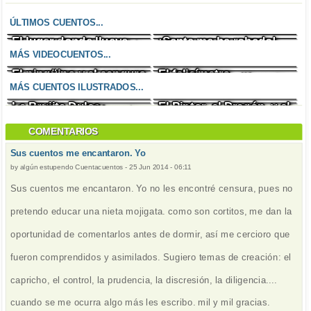
ÚLTIMOS CUENTOS...
El lugar donde llueve
¡Santa me ha robado!
Un enfado incontrolable
El zombi cazafantasmas
chocolate
MÁS VIDEOCUENTOS...
El pingüino y el canguro
El felicímetro
La madrastra
Un Halloween diferente
MÁS CUENTOS ILUSTRADOS...
La Brujita Dulce
El Pintor, el Dragón, y el
Un Halloween diferente
La princesa de fuego
Titán
COMENTARIOS
Sus cuentos me encantaron. Yo
by
algún estupendo Cuentacuentos
-
25 Jun 2014 - 06:11
Sus cuentos me encantaron. Yo no les encontré censura, pues no
pretendo educar una nieta mojigata. como son cortitos, me dan la
oportunidad de comentarlos antes de dormir, así me cercioro que
fueron comprendidos y asimilados. Sugiero temas de creación: el
capricho, el control, la prudencia, la discresión, la diligencia....
cuando se me ocurra algo más les escribo. mil y mil gracias.