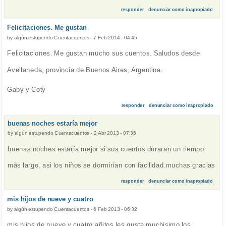
responder
denunciar como inapropiado
Felicitaciones. Me gustan
by
algún estupendo Cuentacuentos
-
7 Feb 2014 - 04:45
Felicitaciones. Me gustan mucho sus cuentos. Saludos desde
Avellaneda, provincia de Buenos Aires, Argentina.
Gaby y Coty
responder
denunciar como inapropiado
buenas noches estaría mejor
by
algún estupendo Cuentacuentos
-
2 Abr 2013 - 07:35
buenas noches estaría mejor si sus cuentos duraran un tiempo
más largo. asi los niños se dormirían con facilidad.muchas gracias
responder
denunciar como inapropiado
mis hijos de nueve y cuatro
by
algún estupendo Cuentacuentos
-
6 Feb 2013 - 06:32
mis hijos de nueve y cuatro añitos les gusta muchisimo los