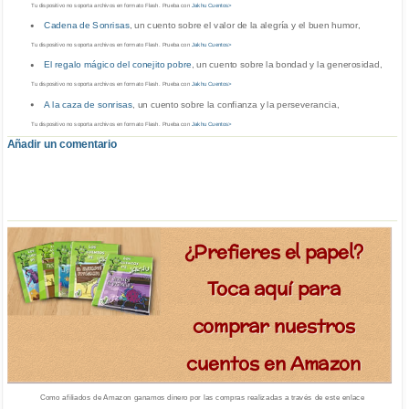
Tu dispositivo no soporta archivos en formato Flash. Prueba con
Jakhu Cuentos>
Cadena de Sonrisas
, un cuento sobre el valor de la alegría y el buen humor,
Tu dispositivo no soporta archivos en formato Flash. Prueba con
Jakhu Cuentos>
El regalo mágico del conejito pobre
, un cuento sobre la bondad y la generosidad,
Tu dispositivo no soporta archivos en formato Flash. Prueba con
Jakhu Cuentos>
A la caza de sonrisas
, un cuento sobre la confianza y la perseverancia,
Tu dispositivo no soporta archivos en formato Flash. Prueba con
Jakhu Cuentos>
Añadir un comentario
¿Prefieres el papel?
Toca aquí para
comprar nuestros
cuentos en Amazon
Como afiliados de Amazon ganamos dinero por las compras realizadas a través de este enlace