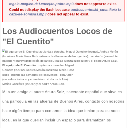
regalo-magico-del-conejito-pobre.mp3
does not appear to exist.
Could not display the flash because
audiocuentos/el_cuentito/a-la-
caza-de-sonrisas.mp3
does not appear to exist.
Los Audiocuentos Locos de
"El Cuentito"
El equipo de El Cuentito:
izquierda a derecha: Miguel
Gorosito (locutor), Andrea Morán (locutora), María Rosa
Brulc (atiende las llamadas de los oyentes), don Aarón
(sacerdote invitado y entrevistado el día de la foto),
Matías González (locutor) y el padre Arturo Saiz.
Mi buen amigo el padre Arturo Saiz, sacerdote español que sirve en
una parroquia en las afueras de Buenos Aires, contactó con nosotros
hace algún tiempo para contarnos la idea que tenían para su radio
local, en la que querían incluir un espacio para dramatizar los