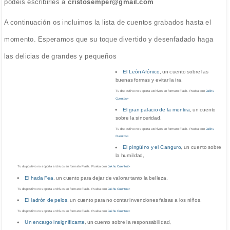
podéis escribirles a
cristosemper@gmail.com
A continuación os incluimos la lista de cuentos grabados hasta el
momento. Esperamos que su toque divertido y desenfadado haga
las delicias de grandes y pequeños
El León Afónico
, un cuento sobre las
buenas formas y evitar la ira,
Tu dispositivo no soporta archivos en formato Flash. Prueba con
Jakhu
Cuentos>
El gran palacio de la mentira
, un cuento
sobre la sinceridad,
Tu dispositivo no soporta archivos en formato Flash. Prueba con
Jakhu
Cuentos>
El pingüino y el Canguro
, un cuento sobre
la humildad,
Tu dispositivo no soporta archivos en formato Flash. Prueba con
Jakhu Cuentos>
El hada Fea
, un cuento para dejar de valorar tanto la belleza,
Tu dispositivo no soporta archivos en formato Flash. Prueba con
Jakhu Cuentos>
El ladrón de pelos
, un cuento para no contar invenciones falsas a los niños,
Tu dispositivo no soporta archivos en formato Flash. Prueba con
Jakhu Cuentos>
Un encargo insignificante
, un cuento sobre la responsabilidad,