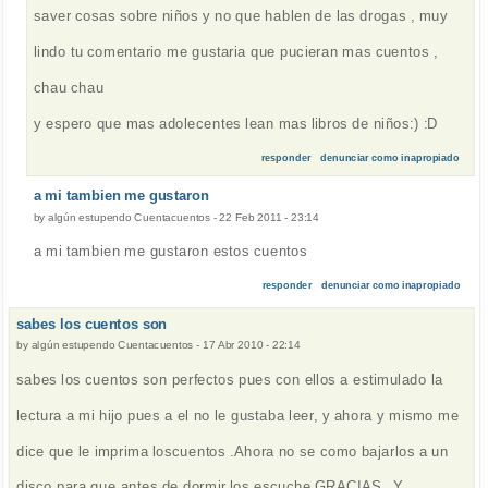
saver cosas sobre niños y no que hablen de las drogas , muy
lindo tu comentario me gustaria que pucieran mas cuentos ,
chau chau
y espero que mas adolecentes lean mas libros de niños:) :D
responder
denunciar como inapropiado
a mi tambien me gustaron
by
algún estupendo Cuentacuentos
-
22 Feb 2011 - 23:14
a mi tambien me gustaron estos cuentos
responder
denunciar como inapropiado
sabes los cuentos son
by
algún estupendo Cuentacuentos
-
17 Abr 2010 - 22:14
sabes los cuentos son perfectos pues con ellos a estimulado la
lectura a mi hijo pues a el no le gustaba leer, y ahora y mismo me
dice que le imprima loscuentos .Ahora no se como bajarlos a un
disco para que antes de dormir los escuche.GRACIAS , Y