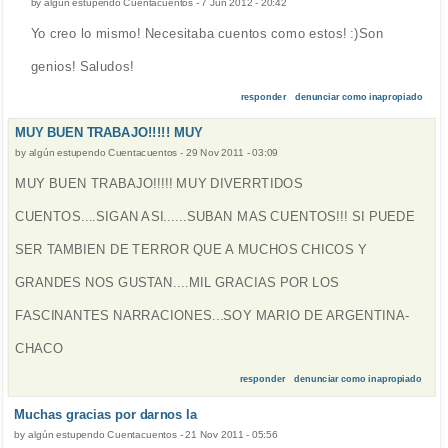
by
algún estupendo Cuentacuentos
-
7 Jun 2012 - 20:42
Yo creo lo mismo! Necesitaba cuentos como estos! :)Son
genios! Saludos!
responder
denunciar como inapropiado
MUY BUEN TRABAJO!!!!! MUY
by
algún estupendo Cuentacuentos
-
29 Nov 2011 - 03:09
MUY BUEN TRABAJO!!!!! MUY DIVERRTIDOS
CUENTOS....SIGAN ASI......SUBAN MAS CUENTOS!!! SI PUEDE
SER TAMBIEN DE TERROR QUE A MUCHOS CHICOS Y
GRANDES NOS GUSTAN....MIL GRACIAS POR LOS
FASCINANTES NARRACIONES...SOY MARIO DE ARGENTINA-
CHACO
responder
denunciar como inapropiado
Muchas gracias por darnos la
by
algún estupendo Cuentacuentos
-
21 Nov 2011 - 05:56