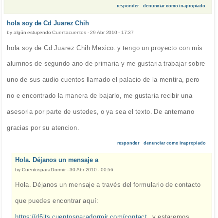
responder
denunciar como inapropiado
hola soy de Cd Juarez Chih
by
algún estupendo Cuentacuentos
-
29 Abr 2010 - 17:37
hola soy de Cd Juarez Chih Mexico. y tengo un proyecto con mis
alumnos de segundo ano de primaria y me gustaria trabajar sobre
uno de sus audio cuentos llamado el palacio de la mentira, pero
no e encontrado la manera de bajarlo, me gustaria recibir una
asesoria por parte de ustedes, o ya sea el texto. De antemano
gracias por su atencion.
responder
denunciar como inapropiado
Hola. Déjanos un mensaje a
by
CuentosparaDormir
-
30 Abr 2010 - 00:56
Hola. Déjanos un mensaje a través del formulario de contacto
que puedes encontrar aquí:
https://d6lts.cuentosparadormir.com/contact
, y estaremos