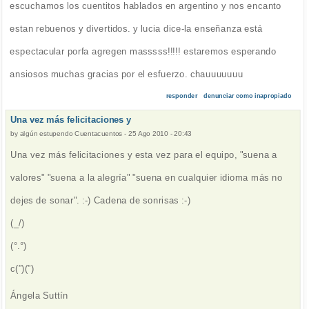
escuchamos los cuentitos hablados en argentino y nos encanto
estan rebuenos y divertidos. y lucia dice-la enseñanza está
espectacular porfa agregen masssss!!!!! estaremos esperando
ansiosos muchas gracias por el esfuerzo. chauuuuuuu
responder
denunciar como inapropiado
Una vez más felicitaciones y
by
algún estupendo Cuentacuentos
-
25 Ago 2010 - 20:43
Una vez más felicitaciones y esta vez para el equipo, "suena a
valores" "suena a la alegría" "suena en cualquier idioma más no
dejes de sonar". :-) Cadena de sonrisas :-)
(_/)
(°.°)
c(”)(”)
Ángela Suttín