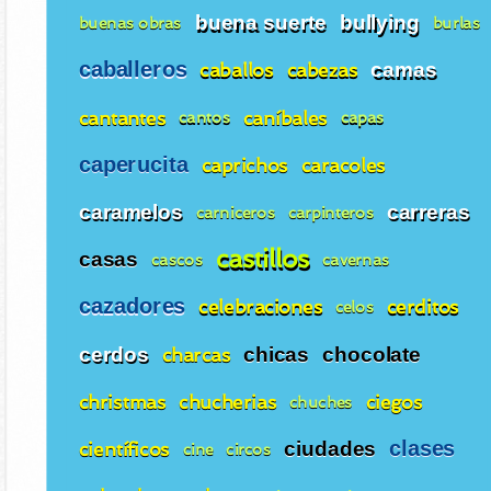
buena suerte
bullying
buenas obras
burlas
caballeros
caballos
cabezas
camas
cantantes
caníbales
cantos
capas
caperucita
caprichos
caracoles
caramelos
carreras
carniceros
carpinteros
castillos
casas
cascos
cavernas
cazadores
celebraciones
cerditos
celos
cerdos
charcas
chicas
chocolate
christmas
chucherias
ciegos
chuches
clases
científicos
ciudades
cine
circos