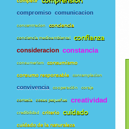
comprension
competir
compromiso
comunicacion
conciencia
concentracion
confianza
conciencia medioambiental
constancia
consideracion
consumismo
consumerism
consumo responsable
contamplacion
convivencia
cooperación
coraje
creatividad
cortesía
cosas pequeñas
cuidado
criterio
credibilidad
cuidado de la naturaleza