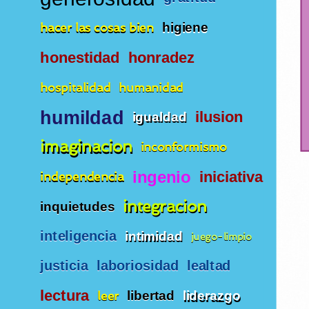
hacer las cosas bien
higiene
honestidad
honradez
hospitalidad
humanidad
humildad
ilusion
igualdad
imaginacion
inconformismo
ingenio
iniciativa
independencia
integracion
inquietudes
inteligencia
intimidad
juego-limpio
justicia
laboriosidad
lealtad
lectura
leer
libertad
liderazgo