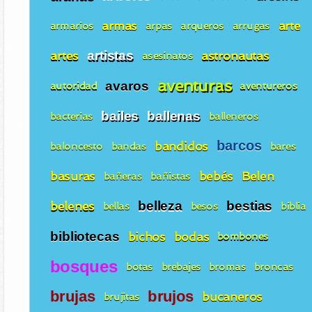
armas
arte
armarios
arpas
arqueros
arrugas
artes
artistas
astronautas
asesinatos
aventuras
avaros
autoridad
aventureros
bailes
ballenas
bacterias
balleneros
barcos
bandidos
baloncesto
bandas
bares
basuras
bebés
Belen
bañeras
bañistas
belenes
belleza
bestias
bellas
besos
biblia
bibliotecas
bichos
bodas
bombones
bosques
botas
brebajes
bromas
broncas
brujas
brujos
bucaneros
brujitas