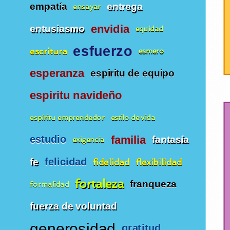
empatía
entrega
ensayar
envidia
entusiasmo
equidad
esfuerzo
escritura
esmero
esperanza
espiritu de equipo
espiritu navideño
espíritu emprendedor
estilo de vida
estudio
familia
fantasía
exigencia
felicidad
fe
fidelidad
flexibilidad
fortaleza
franqueza
formalidad
fuerza de voluntad
generosidad
gratitud