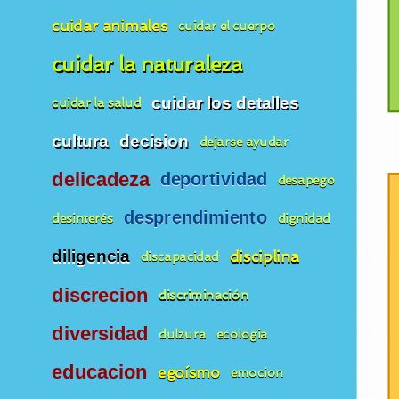
cuidar animales
cuidar el cuerpo
cuidar la naturaleza
cuidar los detalles
cuidar la salud
cultura
decision
dejarse ayudar
delicadeza
deportividad
desapego
desprendimiento
desinterés
dignidad
diligencia
disciplina
discapacidad
discrecion
discriminación
diversidad
dulzura
ecologia
educacion
egoísmo
emocion