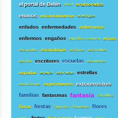
el portal de Belén
enamorados
el sol
enanos
encantamientos
enemigos
enfados
enfermedades
enfermeros
enfermos
engaños
erizos
equilibrio natural
escarabajos
escapadas
esclavos
escondites
escuelas
escritores
escribir
escultores
espadas
estrellas
espejos
espinacas
experimentos
extraterrestres
excursiones
fantasía
familias
fantasmas
farolillos
fiestas
flores
fieras
figuritas
flautistas
frutas
frío
fuego
fuentes