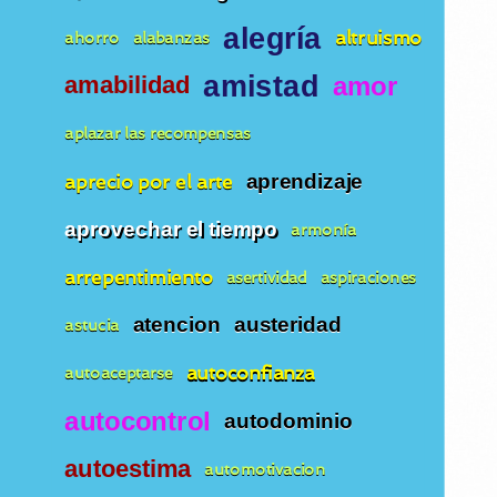
alegría
altruismo
ahorro
alabanzas
amistad
amor
amabilidad
aplazar las recompensas
aprecio por el arte
aprendizaje
aprovechar el tiempo
armonía
arrepentimiento
asertividad
aspiraciones
atencion
austeridad
astucia
autoconfianza
autoaceptarse
autocontrol
autodominio
autoestima
automotivacion