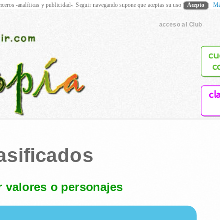
rceros -analíticas y publicidad-. Seguir navegando supone que aceptas su uso
Acepto
Má
acceso al Club
cu
c
cl
asificados
 valores o personajes