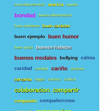
avaricia
autoridad servicio
ayudar
bondad
buena alimentación
buen carácter
buen ambiente
buen humor
buen ejemplo
buenos habitos
buen juicio
buenos modales
calma
bullying
caridad
cariño
caridad
carácter
cercania
ciegos
civismo
codicia
colaboracion
compartir
compañerismo
compasión