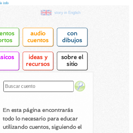
s info
story in English
entos
audio
con
ortos
cuentos
dibujos
asicos
ideas y
sobre el
recursos
sitio
En esta página encontrarás
todo lo necesario para educar
utilizando cuentos, siguiendo el