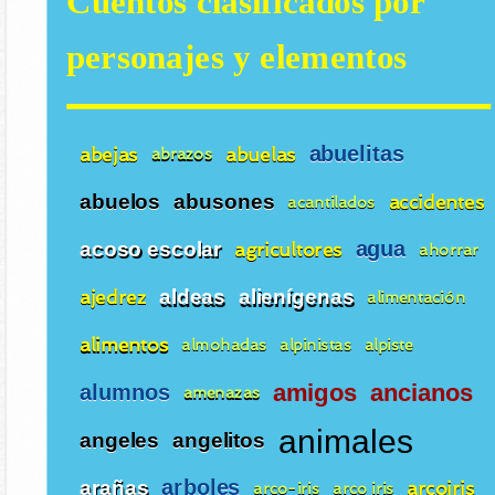
Cuentos clasificados por
personajes y elementos
abuelitas
abejas
abuelas
abrazos
abuelos
abusones
accidentes
acantilados
agua
acoso escolar
agricultores
ahorrar
ajedrez
aldeas
alienígenas
alimentación
alimentos
almohadas
alpinistas
alpiste
alumnos
amigos
ancianos
amenazas
animales
angeles
angelitos
arboles
arañas
arcoiris
arco-iris
arco iris