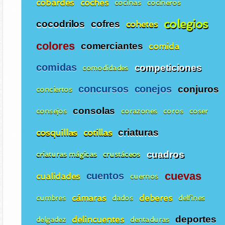
cobardes
coches
cocinas
cocineros
colegios
cocodrilos
cofres
cohetes
colores
comerciantes
comida
comidas
competiciones
comodidades
concursos
conejos
conjuros
conciertos
consolas
consejos
corazones
coros
coser
cosquillas
cotillas
criaturas
cuadros
criaturas mágicas
crustáceos
cuentos
cuevas
cualidades
cuernos
cámaras
deberes
cumbres
dados
delfines
delincuentes
deportes
delgadez
dentaduras