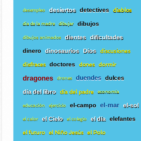
desiertos
detectives
diablos
desempleo
dibujos
dia de la madre
dibujar
dientes
dificultades
dibujos animados
dinero
dinosaurios
Dios
discusiones
disfraces
doctores
dones
dormir
dragones
duendes
dulces
drones
día del libro
día del padre
economía
el-mar
el-campo
el-sol
educación
ejercicio
el Cielo
el día
elefantes
el calor
el colegio
el futuro
el Niño Jesús
el Polo