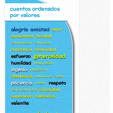
cuentos ordenados
por valores
alegría
amistad
amor
autocontrol
bondad
comprension
confianza
constancia
creatividad
generosidad
esfuerzo
humildad
imaginacion
ingenio
integracion
obediencia
optimismo
orden
paciencia
respeto
perdon
sinceridad
responsabilidad
superacion
tolerancia
valentia