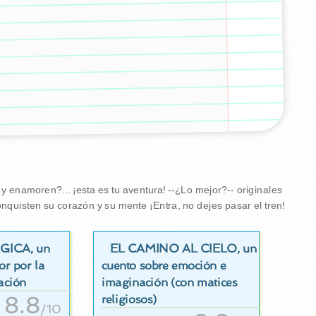
 enamoren?... ¡esta es tu aventura! --¿Lo mejor?-- originales
nquisten su corazón y su mente ¡Entra, no dejes pasar el tren!
ÁGICA
EL CAMINO AL CIELO
, un
, un
or por la
cuento sobre emoción e
ación
imaginación (con matices
8.8
religiosos)
/10