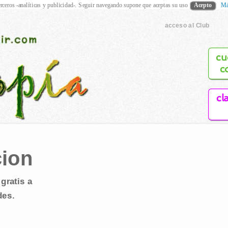
rceros -analíticas y publicidad-. Seguir navegando supone que aceptas su uso
Acepto
Má
acceso al Club
cu
c
cl
cion
gratis a
des.