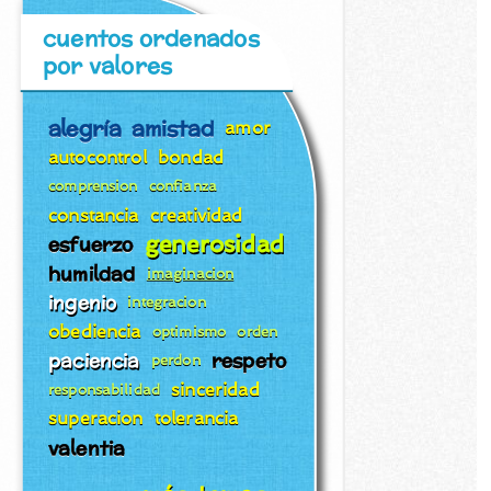
cuentos ordenados
por valores
alegría
amistad
amor
autocontrol
bondad
comprension
confianza
constancia
creatividad
generosidad
esfuerzo
humildad
imaginacion
ingenio
integracion
obediencia
optimismo
orden
paciencia
respeto
perdon
sinceridad
responsabilidad
superacion
tolerancia
valentia