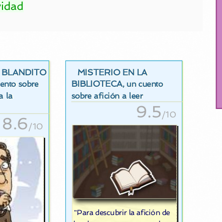
vidad
S BLANDITO
MISTERIO EN LA
BIBLIOTECA
uento sobre
, un cuento
a la
sobre afición a leer
9.5
/10
8.6
/10
"Para descubrir la afición de