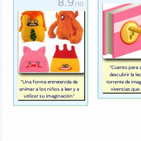
8.9
/10
"Cuento para 
descubrir la lec
torrente de ima
"Una forma entretenida de
vivencias que
animar a los niños a leer y a
utilizar su imaginación"