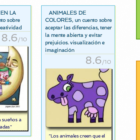
EN LA
ANIMALES DE
COLORES
nto sobre
, un cuento sobre
eatividad
aceptar las diferencias, tener
8.6
la mente abierta y evitar
/10
prejuicios. visualización e
imaginación
8.6
/10
en sueños a
hadas"
"Los animales creen que el