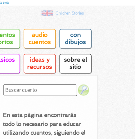
s info
Children Stories
entos
audio
con
ortos
cuentos
dibujos
asicos
ideas y
sobre el
recursos
sitio
En esta página encontrarás
todo lo necesario para educar
utilizando cuentos, siguiendo el