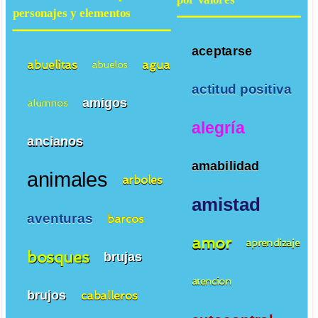
personajes y elementos
aceptarse
abuelitas
agua
abuelos
actitud positiva
amigos
alumnos
alegría
ancianos
amabilidad
animales
arboles
amistad
aventuras
barcos
amor
aprendizaje
bosques
brujas
atencion
brujos
caballeros