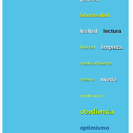
laboriosidad
lealtad
lectura
limpieza
libertad
medio ambiente
miedo
mesura
moderacion
obediencia
optimismo