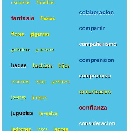
escuelas
familias
colaboracion
fantasía
fiestas
compartir
flores
gigantes
compañerismo
golosinas
guerreros
comprension
hadas
hechizos
hijos
compromiso
insectos
islas
jardines
comunicacion
juegos
jovenes
confianza
juguetes
la-selva
consideracion
ladrones
leones
lagos