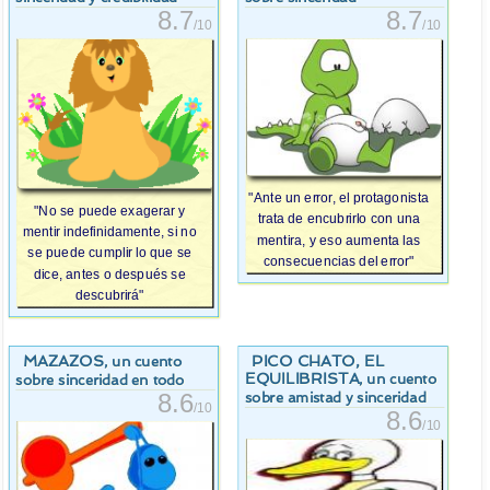
8.7
8.7
/10
/10
"Ante un error, el protagonista
"No se puede exagerar y
trata de encubrirlo con una
mentir indefinidamente, si no
mentira, y eso aumenta las
se puede cumplir lo que se
consecuencias del error"
dice, antes o después se
descubrirá"
MAZAZOS
PICO CHATO, EL
, un cuento
EQUILIBRISTA
, un cuento
sobre sinceridad en todo
8.6
sobre amistad y sinceridad
/10
8.6
/10