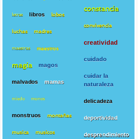
constancia
libros
lobos
letras
convivencia
luchas
madres
creatividad
maestros
maestras
cuidado
magia
magos
cuidar la
malvados
mamas
naturaleza
miedo
monos
delicadeza
monstruos
montañas
deportividad
musica
musicos
desprendimiento