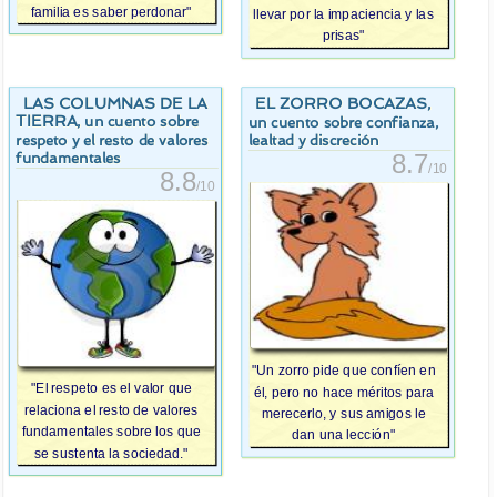
familia es saber perdonar"
llevar por la impaciencia y las
prisas"
LAS COLUMNAS DE LA
EL ZORRO BOCAZAS
,
TIERRA
, un cuento sobre
un cuento sobre confianza,
respeto y el resto de valores
lealtad y discreción
8.7
fundamentales
/10
8.8
/10
"Un zorro pide que confíen en
"El respeto es el valor que
él, pero no hace méritos para
relaciona el resto de valores
merecerlo, y sus amigos le
fundamentales sobre los que
dan una lección"
se sustenta la sociedad."