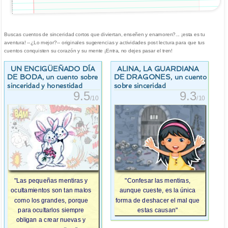
Buscas cuentos de sinceridad cortos que diviertan, enseñen y enamoren?... ¡esta es tu
aventura! --¿Lo mejor?-- originales sugerencias y actividades post lectura para que tus
cuentos conquisten su corazón y su mente ¡Entra, no dejes pasar el tren!
UN ENCIGÜEÑADO DÍA
ALINA, LA GUARDIANA
DE BODA
DE DRAGONES
, un cuento sobre
, un cuento
sinceridad y honestidad
sobre sinceridad
9.5
9.3
/10
/10
"Las pequeñas mentiras y
"Confesar las mentiras,
ocultamientos son tan malos
aunque cueste, es la única
como los grandes, porque
forma de deshacer el mal que
para ocultarlos siempre
estas causan"
obligan a crear nuevas y