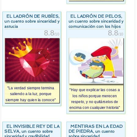
EL LADRÓN DE RUBÍES
EL LADRÓN DE PELOS
,
,
un cuento sobre sinceridad y
un cuento sobre sinceridad y
astucia
comunicación con los hijos
8.8
8.8
/10
/10
"La verdad siempre termina
"Hay que explicar las cosas a
saliendo a la luz, porque
los niños porque merecen
siempre hay quien la conoce"
respeto, y no quitárselos de
encima con cualquier historia"
EL INVISIBLE REY DE LA
MENTIRAS EN LA EDAD
SELVA
DE PIEDRA
, un cuento sobre
, un cuento
sinceridad y credibilidad
sobre sinceridad