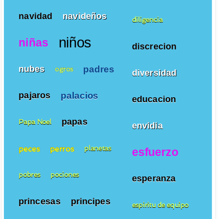
navidad
navideños
diligencia
niños
niñas
discrecion
padres
nubes
ogros
diversidad
palacios
pajaros
educacion
papas
Papa Noel
envidia
peces
perros
planetas
esfuerzo
pobres
pociones
esperanza
princesas
principes
espiritu de equipo