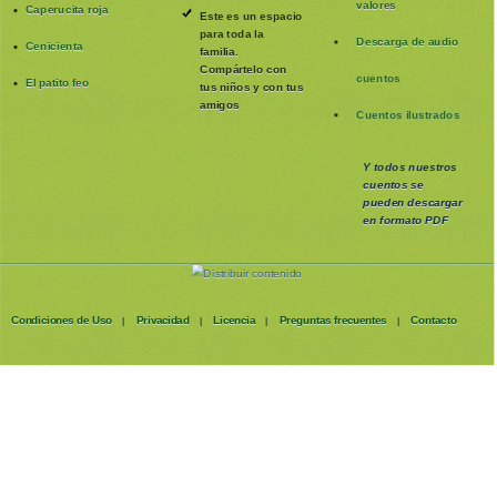
valores
Caperucita roja
Este es un espacio
para toda la
Descarga de audio
Cenicienta
familia
.
Compártelo con
cuentos
El patito feo
tus niños y con tus
amigos
Cuentos ilustrados
Y todos nuestros
cuentos se
pueden
descargar
en formato PDF
Condiciones de Uso
Privacidad
Licencia
Preguntas frecuentes
Contacto
|
|
|
|