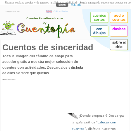
Usamos cookies propias y de terceros -analíticas y publicidad-. Seguir navegando supone que aceptas su us
Acepto
Más info
Children Stories
acceso al Club
cuentos
audio
cortos
cuentos
con
clasicos
dibujos
sobre el
Cuentos de sinceridad
sitio
Toca la imagen del cálamo de abajo para
acceder gratis a nuestra mejor selección de
cuentos con actividades.
Descárgalos y disfruta
de ellos siempre que quieras
Advertisement
¿Dónde empezar? Descarga
la guía gráfica "
Educar con
cuentos
", disfruta nuestros