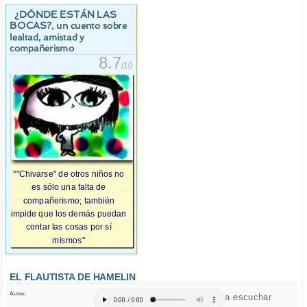
¿DÓNDE ESTÁN LAS
BOCAS?
, un cuento sobre
lealtad, amistad y
compañerismo
8.7
/10
""Chivarse" de otros niños no
es sólo una falta de
compañerismo; también
impide que los demás puedan
contar las cosas por sí
mismos"
EL FLAUTISTA DE HAMELIN
Autor:
Click para escuchar