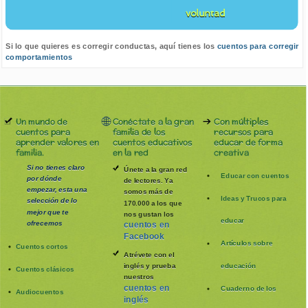
voluntad
Si lo que quieres es corregir conductas, aquí tienes los
cuentos para corregir
comportamientos
Un mundo de
Conéctate a la gran
Con múltiples
cuentos para
familia de los
recursos para
aprender valores en
cuentos educativos
educar de forma
familia.
en la red
creativa
Si no tienes claro
Únete a la gran red
Educar con cuentos
por dónde
de lectores. Ya
empezar, esta una
somos más de
Ideas y Trucos para
selección de lo
170.000 a los que
mejor que te
nos gustan los
educar
ofrecemos
cuentos en
Facebook
Artículos sobre
Cuentos cortos
Atrévete con el
inglés y prueba
educación
Cuentos clásicos
nuestros
cuentos en
Cuaderno de los
Audiocuentos
inglés