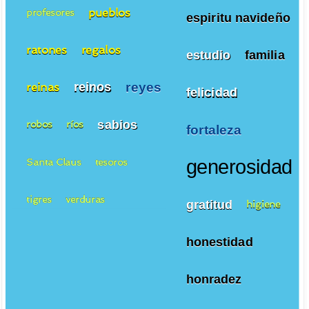
pueblos
profesores
espiritu navideño
ratones
regalos
estudio
familia
reyes
reinos
reinas
felicidad
sabios
robos
ríos
fortaleza
Santa Claus
tesoros
generosidad
tigres
verduras
gratitud
higiene
honestidad
honradez