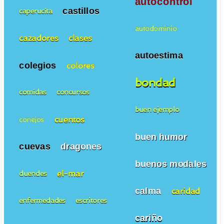
autocontrol
castillos
caperucita
autodominio
cazadores
clases
autoestima
colegios
colores
bondad
comidas
concursos
buen ejemplo
cuentos
conejos
buen humor
cuevas
dragones
buenos modales
el-mar
duendes
calma
caridad
enfermedades
escritores
cariño