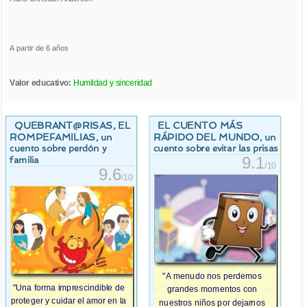
A partir de 6 años
Valor educativo:
Humildad y sinceridad
QUEBRANT@RISAS, EL
EL CUENTO MÁS
ROMPEFAMILIAS
RÁPIDO DEL MUNDO
, un
, un
cuento sobre perdón y
cuento sobre evitar las prisas
9.1
familia
/10
9.6
/10
"A menudo nos perdemos
"Una forma imprescindible de
grandes momentos con
proteger y cuidar el amor en la
nuestros niños por dejarnos