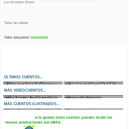
Los hermanos Grimm
Todas las edades
Valor educativo:
Honestidad
ÚLTIMOS CUENTOS...
El lugar donde llueve
¡Santa me ha robado!
Un enfado incontrolable
El zombi cazafantasmas
chocolate
MÁS VIDEOCUENTOS...
Lágrimas de chocolate
Gorg el gigante
El gran lío del pulpo
Un encargo
MÁS CUENTOS ILUSTRADOS...
insignificante
El elefante fotógrafo
El pirata bueno
si te gustan estos cuentos, puedes recibir las
nuevas publicaciones por eMAIL