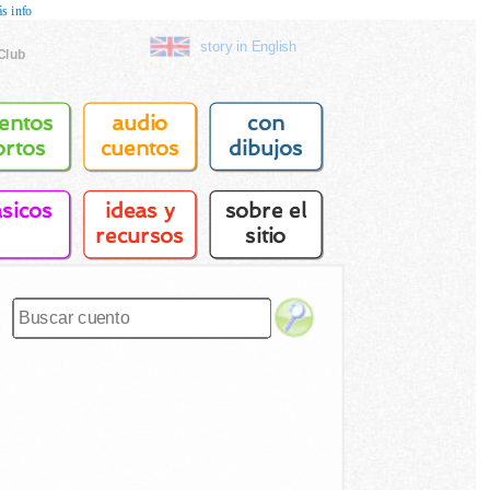
s info
story in English
Club
entos
audio
con
ortos
cuentos
dibujos
asicos
ideas y
sobre el
recursos
sitio