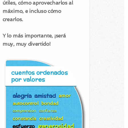
útiles, cómo aprovecharlos al
máximo, e incluso cómo
crearlos.
Y lo más importante, ¡será
muy, muy divertido!
cuentos ordenados
por valores
alegría
amistad
amor
autocontrol
bondad
comprension
confianza
constancia
creatividad
generosidad
esfuerzo