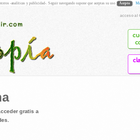
rceros -analíticas y publicidad-. Seguir navegando supone que aceptas su uso
Acepto
Má
acceso al 
cu
c
cl
na
cceder gratis a
des.