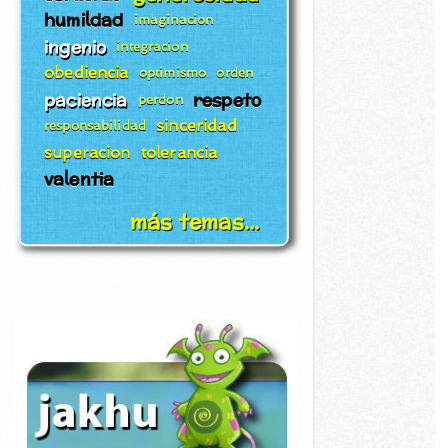
humildad
imaginacion
ingenio
integracion
obediencia
optimismo
orden
paciencia
respeto
perdon
sinceridad
responsabilidad
superacion
tolerancia
valentia
más temas...