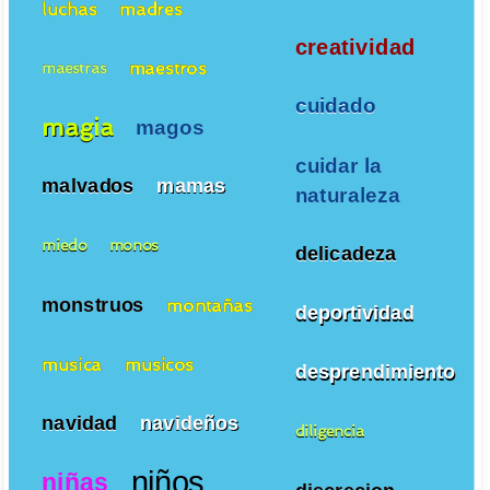
luchas
madres
creatividad
maestros
maestras
cuidado
magia
magos
cuidar la
malvados
mamas
naturaleza
miedo
monos
delicadeza
monstruos
montañas
deportividad
musica
musicos
desprendimiento
navidad
navideños
diligencia
niños
niñas