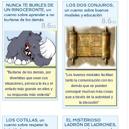
NUNCA TE BURLES DE
LOS DOS CONJUROS
,
UN RINOCERONTE
, un
un cuento sobre buenos
cuento sobre aprender a no
modales y educación
8.6
burlarse de los demás
/10
8.6
/10
"Burlarse de los demás, por
"Los buenos modales facilitan
divertidas que sean sus
tanto la comunicación con los
situaciones, provoca la ira y el
demás que se pueden
enfado más grande en ellos y
conseguir muchas más cosas
su respuesta más violenta"
que a través de la autoridad y
la discusión"
LOS COTILLAS
EL MISTERIOSO
, un
LADRÓN DE LADRONES
,
cuento sobre respetar la