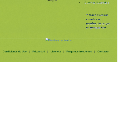
amigos
Cuentos ilustrados
Y todos nuestros
cuentos se
pueden
descargar
en formato PDF
Condiciones de Uso
Privacidad
Licencia
Preguntas frecuentes
Contacto
|
|
|
|