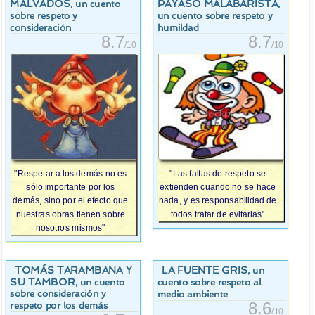
MALVADOS
PAYASO MALABARISTA
, un cuento
,
sobre respeto y
un cuento sobre respeto y
consideración
humildad
8.7
8.7
/10
/10
"Respetar a los demás no es
"Las faltas de respeto se
sólo importante por los
extienden cuando no se hace
demás, sino por el efecto que
nada, y es responsabilidad de
nuestras obras tienen sobre
todos tratar de evitarlas"
nosotros mismos"
TOMÁS TARAMBANA Y
LA FUENTE GRIS
, un
SU TAMBOR
, un cuento
cuento sobre respeto al
sobre consideración y
medio ambiente
8.6
respeto por los demás
/10