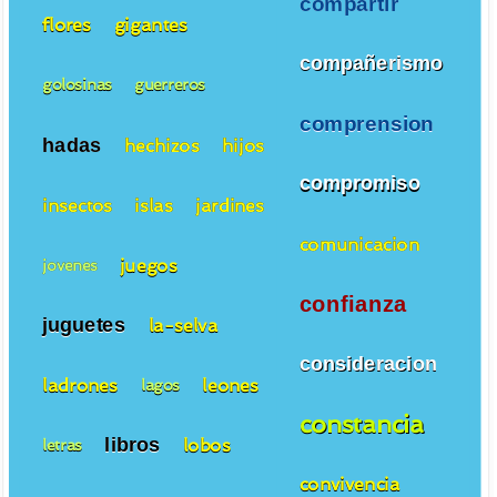
compartir
flores
gigantes
compañerismo
golosinas
guerreros
comprension
hadas
hechizos
hijos
compromiso
insectos
islas
jardines
comunicacion
juegos
jovenes
confianza
juguetes
la-selva
consideracion
ladrones
leones
lagos
constancia
libros
lobos
letras
convivencia