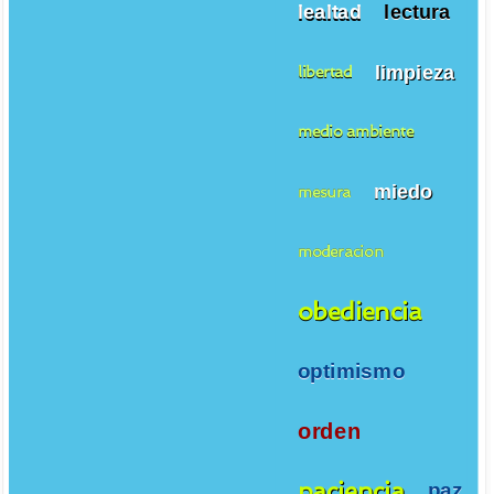
lealtad
lectura
limpieza
libertad
medio ambiente
miedo
mesura
moderacion
obediencia
optimismo
orden
paciencia
paz