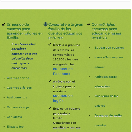
Un mundo de
Conéctate a la gran
Con múltiples
cuentos para
familia de los
recursos para
aprender valores en
cuentos educativos
educar de forma
familia.
en la red
creativa
Si no tienes claro
Únete a la gran red
Educar con cuentos
por dónde
de lectores. Ya
empezar, esta una
somos más de
Ideas y Trucos para
selección de lo
170.000 a los que
mejor que te
nos gustan los
educar
ofrecemos
cuentos en
Facebook
Artículos sobre
Cuentos cortos
Atrévete con el
inglés y prueba
educación
Cuentos clásicos
nuestros
cuentos en
Cuaderno de los
Audiocuentos
inglés
valores
Caperucita roja
Este es un espacio
para toda la
Descarga de audio
Cenicienta
familia
.
Compártelo con
cuentos
El patito feo
tus niños y con tus