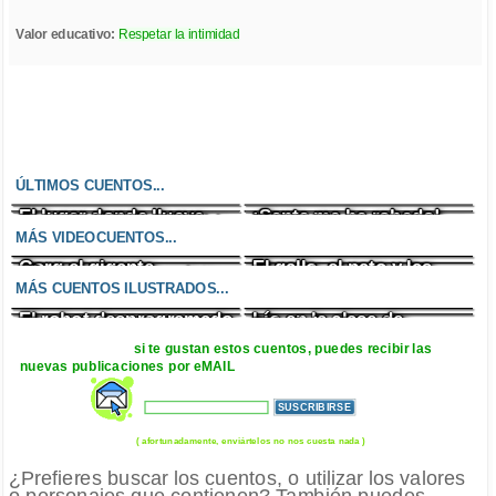
Valor educativo:
Respetar la intimidad
ÚLTIMOS CUENTOS...
El lugar donde llueve
¡Santa me ha robado!
Un enfado incontrolable
El zombi cazafantasmas
chocolate
MÁS VIDEOCUENTOS...
Gorg el gigante
El gallo, el pato y las
Lágrimas de chocolate
La madrastra
sirenas
MÁS CUENTOS ILUSTRADOS...
El robot desprogramado
Lío en la clase de
EL saco de pulgas
El ladrón de pelos
ciencias
si te gustan estos cuentos, puedes recibir las
nuevas publicaciones por eMAIL
( afortunadamente, enviártelos no nos cuesta nada )
¿Prefieres buscar los cuentos, o utilizar los valores
o personajes que contienen? También puedes