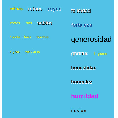
reyes
reinos
reinas
felicidad
sabios
robos
ríos
fortaleza
Santa Claus
tesoros
generosidad
tigres
verduras
gratitud
higiene
honestidad
honradez
humildad
ilusion