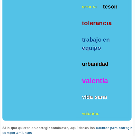
teson
ternura
tolerancia
trabajo en
equipo
urbanidad
valentia
vida sana
voluntad
Si lo que quieres es corregir conductas, aquí tienes los
cuentos para corregir
comportamientos