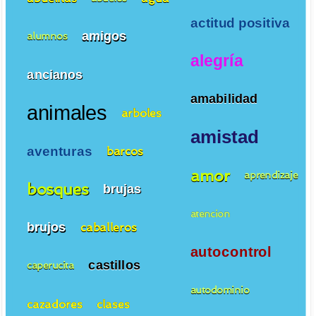
actitud positiva
amigos
alumnos
alegría
ancianos
amabilidad
animales
arboles
amistad
aventuras
barcos
amor
aprendizaje
bosques
brujas
atencion
brujos
caballeros
autocontrol
castillos
caperucita
autodominio
cazadores
clases