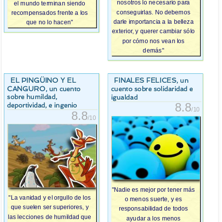
nosotros lo necesario para
el mundo terminan siendo
conseguirlas. No debemos
recompensados frente a los
darle importancia a la belleza
que no lo hacen"
exterior, y querer cambiar sólo
por cómo nos vean los
demás"
EL PINGÜINO Y EL
FINALES FELICES
, un
CANGURO
, un cuento
cuento sobre solidaridad e
sobre humildad,
igualdad
8.8
deportividad, e ingenio
/10
8.8
/10
"Nadie es mejor por tener más
"La vanidad y el orgullo de los
o menos suerte, y es
que suelen ser superiores, y
responsabilidad de todos
las lecciones de humildad que
ayudar a los menos