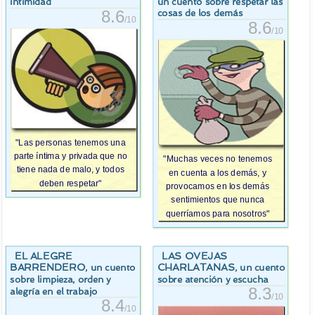
un cuento sobre respetar las
intimidad
8.6
cosas de los demás
/10
8.6
/10
"Las personas tenemos una
parte íntima y privada que no
"Muchas veces no tenemos
tiene nada de malo, y todos
en cuenta a los demás, y
deben respetar"
provocamos en los demás
sentimientos que nunca
querríamos para nosotros"
EL ALEGRE
LAS OVEJAS
BARRENDERO
CHARLATANAS
, un cuento
, un cuento
sobre limpieza, orden y
sobre atención y escucha
8.3
alegría en el trabajo
/10
8.4
/10