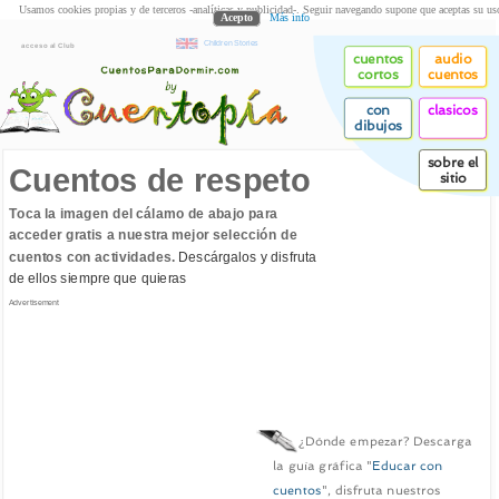
Usamos cookies propias y de terceros -analíticas y publicidad-. Seguir navegando supone que aceptas su us
Acepto
Más info
Children Stories
acceso al Club
cuentos
audio
cortos
cuentos
con
clasicos
dibujos
sobre el
Cuentos de respeto
sitio
Toca la imagen del cálamo de abajo para
acceder gratis a nuestra mejor selección de
cuentos con actividades.
Descárgalos y disfruta
de ellos siempre que quieras
Advertisement
¿Dónde empezar? Descarga
la guía gráfica "
Educar con
cuentos
", disfruta nuestros