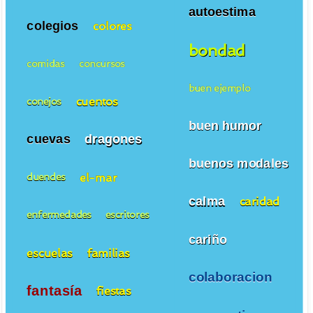
autoestima
colegios
colores
bondad
comidas
concursos
buen ejemplo
cuentos
conejos
buen humor
cuevas
dragones
buenos modales
el-mar
duendes
calma
caridad
enfermedades
escritores
cariño
escuelas
familias
colaboracion
fantasía
fiestas