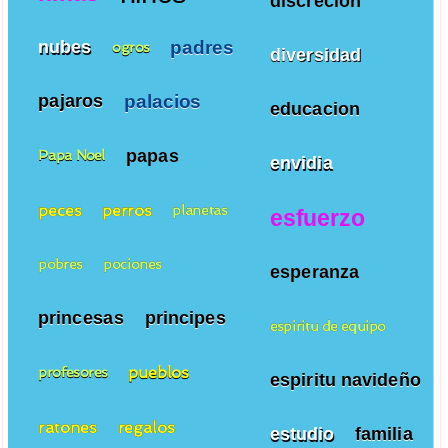
discrecion
padres
nubes
ogros
diversidad
palacios
pajaros
educacion
papas
Papa Noel
envidia
peces
perros
planetas
esfuerzo
pobres
pociones
esperanza
princesas
principes
espiritu de equipo
pueblos
profesores
espiritu navideño
ratones
regalos
estudio
familia