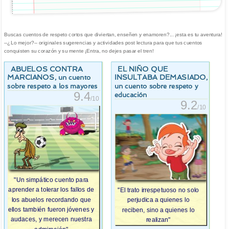
Buscas cuentos de respeto cortos que diviertan, enseñen y enamoren?... ¡esta es tu aventura!
--¿Lo mejor?-- originales sugerencias y actividades post lectura para que tus cuentos
conquisten su corazón y su mente ¡Entra, no dejes pasar el tren!
ABUELOS CONTRA
EL NIÑO QUE
MARCIANOS
INSULTABA DEMASIADO
, un cuento
,
sobre respeto a los mayores
un cuento sobre respeto y
9.4
educación
/10
9.2
/10
"Un simpático cuento para
aprender a tolerar los fallos de
"El trato irrespetuoso no solo
los abuelos recordando que
perjudica a quienes lo
ellos también fueron jóvenes y
reciben, sino a quienes lo
audaces, y merecen nuestra
realizan"