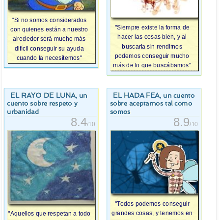
"Si no somos considerados
"Siempre existe la forma de
con quienes están a nuestro
hacer las cosas bien, y al
alrededor será mucho más
buscarla sin rendirnos
difícil conseguir su ayuda
podemos conseguir mucho
cuando la necesitemos"
más de lo que buscábamos"
EL RAYO DE LUNA
EL HADA FEA
, un
, un cuento
cuento sobre respeto y
sobre aceptarnos tal como
urbanidad
somos
8.4
8.9
/10
/10
"Todos podemos conseguir
grandes cosas, y tenemos en
"Aquellos que respetan a todo