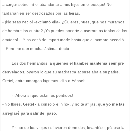
a cargar sobre mí el abandonar a mis hijos en el bosque! No
tardarían en ser destrozados por las fieras.
- ¡No seas necio! -exclamó ella-. ¿Quieres, pues, que nos muramos
de hambre los cuatro? ¡Ya puedes ponerte a aserrar las tablas de los
ataúdes! -. Y no cesó de importunarle hasta que el hombre accedió
-. Pero me dan mucha lástima -decía.
Los dos hermanitos,
a quienes el hambre mantenía siempre
desvelados
, oyeron lo que su madrastra aconsejaba a su padre.
Gretel, entre amargas lágrimas, dijo a Hänsel:
- ¡Ahora sí que estamos perdidos!
- No llores, Gretel -la consoló el niño-, y no te aflijas,
que yo me las
arreglaré para salir del paso
.
Y cuando los viejos estuvieron dormidos, levantóse, púsose la