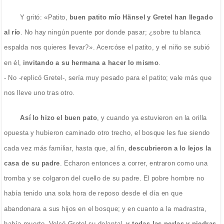
Y gritó: «Patito,
buen patito mío Hänsel y Gretel han llegado
al río
. No hay ningún puente por donde pasar; ¿sobre tu blanca
espalda nos quieres llevar?». Acercóse el patito, y el niño se subió
en él,
invitando a su hermana a hacer lo mismo
.
- No -replicó Gretel-, sería muy pesado para el patito; vale más que
nos lleve uno tras otro.
Así lo hizo el buen pato
, y cuando ya estuvieron en la orilla
opuesta y hubieron caminado otro trecho, el bosque les fue siendo
cada vez más familiar, hasta que, al fin,
descubrieron a lo lejos la
casa de su padre
. Echaron entonces a correr, entraron como una
tromba y se colgaron del cuello de su padre. El pobre hombre no
había tenido una sola hora de reposo desde el día en que
abandonara a sus hijos en el bosque; y en cuanto a la madrastra,
había muerto. Volcó Gretel su delantal,
y todas las perlas y piedras