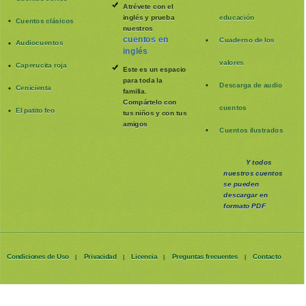
Atrévete con el
inglés y prueba
educación
Cuentos clásicos
nuestros
cuentos en
Cuaderno de los
Audiocuentos
inglés
valores
Caperucita roja
Este es un espacio
para toda la
Descarga de audio
Cenicienta
familia
.
Compártelo con
cuentos
El patito feo
tus niños y con tus
amigos
Cuentos ilustrados
Y todos
nuestros cuentos
se pueden
descargar en
formato PDF
Condiciones de Uso
Privacidad
Licencia
Preguntas frecuentes
Contacto
|
|
|
|