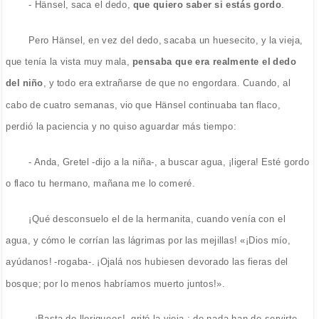
- Hänsel, saca el dedo,
que quiero saber si estás gordo
.
Pero Hänsel, en vez del dedo, sacaba un huesecito, y la vieja,
que tenía la vista muy mala,
pensaba que era realmente el dedo
del niño
, y todo era extrañarse de que no engordara. Cuando, al
cabo de cuatro semanas, vio que Hänsel continuaba tan flaco,
perdió la paciencia y no quiso aguardar más tiempo:
- Anda, Gretel -dijo a la niña-, a buscar agua, ¡ligera! Esté gordo
o flaco tu hermano, mañana me lo comeré.
¡Qué desconsuelo el de la hermanita, cuando venía con el
agua, y cómo le corrían las lágrimas por las mejillas! «¡Dios mío,
ayúdanos! -rogaba-. ¡Ojalá nos hubiesen devorado las fieras del
bosque; por lo menos habríamos muerto juntos!».
- ¡Basta de lloriqueos! -gritó la vieja-; de nada han de servirte.