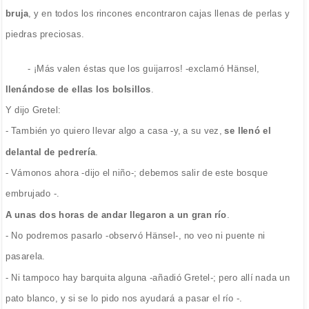
bruja
, y en todos los rincones encontraron cajas llenas de perlas y
piedras preciosas.
- ¡Más valen éstas que los guijarros! -exclamó Hänsel,
llenándose de ellas los bolsillos
.
Y dijo Gretel:
- También yo quiero llevar algo a casa -y, a su vez,
se llenó el
delantal de pedrería
.
- Vámonos ahora -dijo el niño-; debemos salir de este bosque
embrujado -.
A unas dos horas de andar llegaron a un gran río
.
- No podremos pasarlo -observó Hänsel-, no veo ni puente ni
pasarela.
- Ni tampoco hay barquita alguna -añadió Gretel-; pero allí nada un
pato blanco, y si se lo pido nos ayudará a pasar el río -.