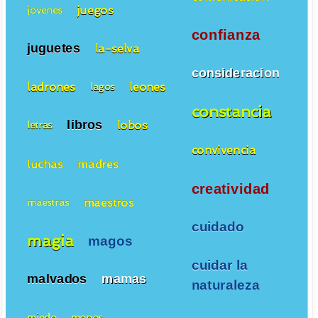
juegos
jovenes
confianza
juguetes
la-selva
consideracion
ladrones
leones
lagos
constancia
libros
lobos
letras
convivencia
luchas
madres
creatividad
maestros
maestras
cuidado
magia
magos
cuidar la
malvados
mamas
naturaleza
miedo
monos