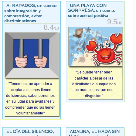
ATRAPADOS
UNA PLAYA CON
, un cuento
SORPRESA
, un cuento
sobre integración y
sobre actitud positiva
comprensión, evitar
9.5
discriminaciones
/10
8.4
/10
"Se puede tener buen
carácter a pesar de las
"Tenemos que aprender a
dificultades o aunque nos
aceptar a quienes tienen
ocurran cosas que nos
deficiencias, saber ponernos
disgustan"
en su lugar para ayudarles y
comprender que no las tienen
voluntariamente"
EL DÍA DEL SILENCIO
ADALINA, EL HADA SIN
,