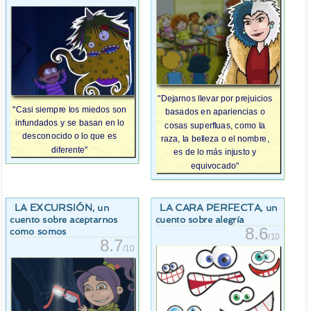
"Dejarnos llevar por prejuicios
"Casi siempre los miedos son
basados en apariencias o
infundados y se basan en lo
cosas superfluas, como la
desconocido o lo que es
raza, la belleza o el nombre,
diferente"
es de lo más injusto y
equivocado"
LA EXCURSIÓN
LA CARA PERFECTA
, un
, un
cuento sobre aceptarnos
cuento sobre alegría
8.6
como somos
/10
8.7
/10