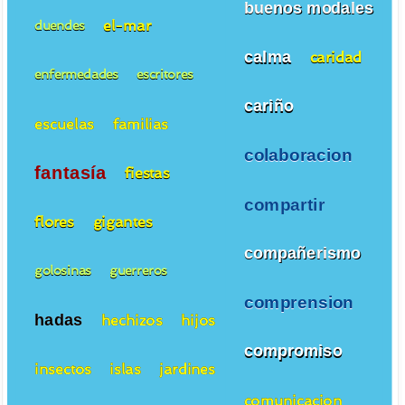
buenos modales
el-mar
duendes
calma
caridad
enfermedades
escritores
cariño
escuelas
familias
colaboracion
fantasía
fiestas
compartir
flores
gigantes
compañerismo
golosinas
guerreros
comprension
hadas
hechizos
hijos
compromiso
insectos
islas
jardines
comunicacion