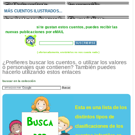
El dibujo parlante
La excursión
El gran lío del pulpo
El genio chapuzas
MÁS CUENTOS ILUSTRADOS...
La planta carnívora y el
El murcipájaro
Eduardo y el dragón
EL saco de pulgas
carnicero
si te gustan estos cuentos, puedes recibir las
nuevas publicaciones por eMAIL
( afortunadamente, enviártelos no nos cuesta nada )
¿Prefieres buscar los cuentos, o utilizar los valores
o personajes que contienen? También puedes
hacerlo utilizando estos enlaces
buscar en la colección
Esta es una lista de los
distintos tipos de
clasificaciones de los