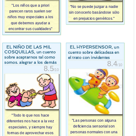
"Los niños que a priori
"No se puede juzgar a nadie
parecen raros suelen ser
sin conocerlo basándose sólo
niños muy especiales a los
en prejuicios genéricos."
que debemos ayudar a
encontrar sus cualidades"
EL NIÑO DE LAS MIL
EL HYPERSENSOR
, un
COSQUILLAS
, un cuento
cuento sobre delicadeza en
sobre aceptarnos tal como
el trato con invidentes
8.4
somos. alegrar a los demás
/10
8.5
/10
"Todo lo que nos hace
"Las personas con alguna
diferentes nos hace a la vez
deficiencia sensorial son
especiales, y siempre hay
personas normales con una
formas de aprovechar esos