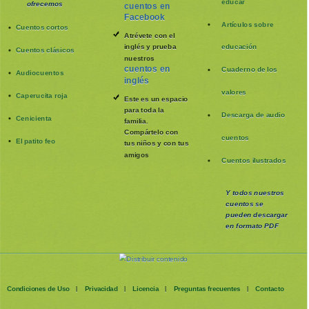
educar
ofrecemos
cuentos en
Facebook
Artículos sobre
Cuentos cortos
Atrévete con el
inglés y prueba
educación
Cuentos clásicos
nuestros
cuentos en
Cuaderno de los
Audiocuentos
inglés
valores
Caperucita roja
Este es un espacio
para toda la
Descarga de audio
Cenicienta
familia
.
Compártelo con
cuentos
El patito feo
tus niños y con tus
amigos
Cuentos ilustrados
Y todos nuestros
cuentos se
pueden
descargar
en formato PDF
Condiciones de Uso
Privacidad
Licencia
Preguntas frecuentes
Contacto
|
|
|
|