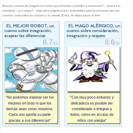
Buscas cuentos de integracion cortos que diviertan, enseñen y enamoren?... ¡esta es tu
aventura! --¿Lo mejor?-- originales sugerencias y actividades post lectura para que tus
cuentos conquisten su corazón y su mente ¡Entra, no dejes pasar el tren!
EL MEJOR ROBOT
EL MAGO ALÉRGICO
, un
, un
cuento sobre integración,
cuento sobre consideración,
aceptar las diferencias
integración y respeto
8.7
8.6
/10
/10
"No podemos esperar ser los
"Con muy poco esfuerzo y
mejores en todo ni que los
delicadeza es posible ser
demás sean como nosotros.
considerado e integrar a
Cada uno aporta su parte
todos, como en el caso de
gracias a sus diferencias"
niños con alergia"