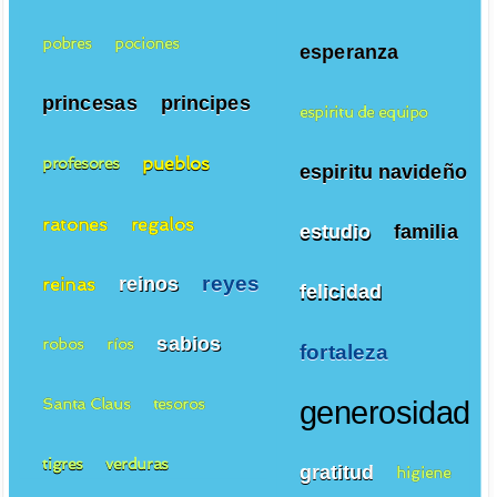
pobres
pociones
esperanza
princesas
principes
espiritu de equipo
pueblos
profesores
espiritu navideño
ratones
regalos
estudio
familia
reyes
reinos
reinas
felicidad
sabios
robos
ríos
fortaleza
Santa Claus
tesoros
generosidad
tigres
verduras
gratitud
higiene