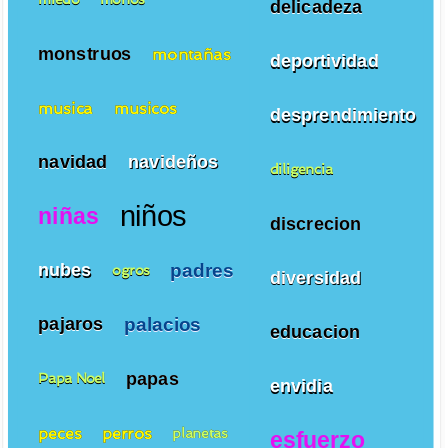
delicadeza
monstruos
montañas
deportividad
musica
musicos
desprendimiento
navidad
navideños
diligencia
niños
niñas
discrecion
padres
nubes
ogros
diversidad
palacios
pajaros
educacion
papas
Papa Noel
envidia
peces
perros
planetas
esfuerzo