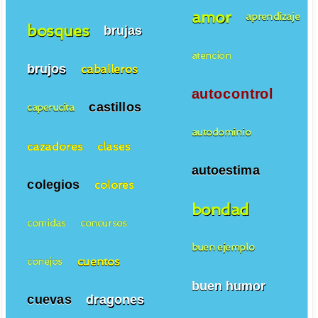
amor
aprendizaje
bosques
brujas
atencion
brujos
caballeros
autocontrol
castillos
caperucita
autodominio
cazadores
clases
autoestima
colegios
colores
bondad
comidas
concursos
buen ejemplo
cuentos
conejos
buen humor
cuevas
dragones