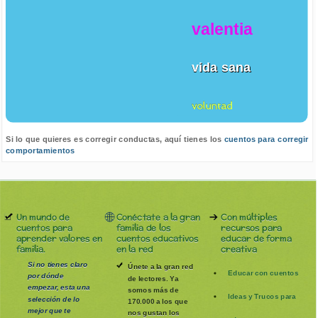
valentia
vida sana
voluntad
Si lo que quieres es corregir conductas, aquí tienes los
cuentos para corregir
comportamientos
Un mundo de
Conéctate a la gran
Con múltiples
cuentos para
familia de los
recursos para
aprender valores en
cuentos educativos
educar de forma
familia.
en la red
creativa
Si no tienes claro
Únete a la gran red
Educar con cuentos
por dónde
de lectores. Ya
empezar, esta una
somos más de
Ideas y Trucos para
selección de lo
170.000 a los que
mejor que te
nos gustan los