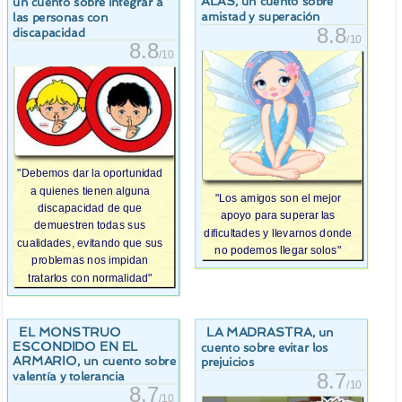
ALAS
, un cuento sobre
un cuento sobre integrar a
amistad y superación
las personas con
8.8
discapacidad
/10
8.8
/10
"Debemos dar la oportunidad
a quienes tienen alguna
"Los amigos son el mejor
discapacidad de que
apoyo para superar las
demuestren todas sus
dificultades y llevarnos donde
cualidades, evitando que sus
no podemos llegar solos"
problemas nos impidan
tratarlos con normalidad"
EL MONSTRUO
LA MADRASTRA
, un
ESCONDIDO EN EL
cuento sobre evitar los
ARMARIO
, un cuento sobre
prejuicios
valentía y tolerancia
8.7
/10
8.7
/10