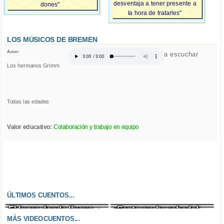
desventaja a tener presente a
dones"
la hora de tratarles"
LOS MÚSICOS DE BREMEN
Autor:
Click para escuchar
Los hermanos Grimm
Todas las edades
Valor educativo:
Colaboración y trabajo en equipo
ÚLTIMOS CUENTOS...
El lugar donde llueve
¡Santa me ha robado!
Un enfado incontrolable
El zombi cazafantasmas
chocolate
MÁS VIDEOCUENTOS...