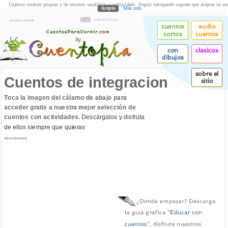
Usamos cookies propias y de terceros -analíticas y publicidad-. Seguir navegando supone que aceptas su us
Acepto
Más info
Children Stories
acceso al Club
cuentos
audio
cortos
cuentos
con
clasicos
dibujos
sobre el
Cuentos de integracion
sitio
Toca la imagen del cálamo de abajo para
acceder gratis a nuestra mejor selección de
cuentos con actividades.
Descárgalos y disfruta
de ellos siempre que quieras
Advertisement
¿Dónde empezar? Descarga
la guía gráfica "
Educar con
cuentos
", disfruta nuestros