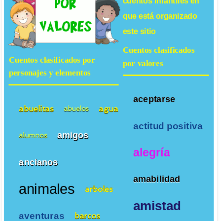
cuentos infantiles
en
que está organizado
este sitio
Cuentos clasificados
Cuentos clasificados por
por valores
personajes y elementos
aceptarse
abuelitas
agua
abuelos
actitud positiva
amigos
alumnos
alegría
ancianos
amabilidad
animales
arboles
amistad
aventuras
barcos