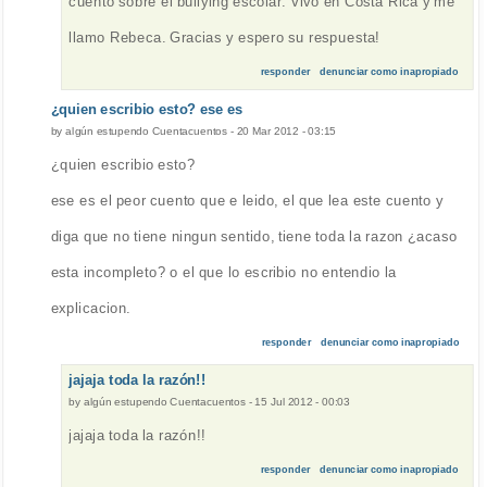
cuento sobre el bullying escolar. Vivo en Costa Rica y me
llamo Rebeca. Gracias y espero su respuesta!
responder
denunciar como inapropiado
¿quien escribio esto? ese es
by
algún estupendo Cuentacuentos
-
20 Mar 2012 - 03:15
¿quien escribio esto?
ese es el peor cuento que e leido, el que lea este cuento y
diga que no tiene ningun sentido, tiene toda la razon ¿acaso
esta incompleto? o el que lo escribio no entendio la
explicacion.
responder
denunciar como inapropiado
jajaja toda la razón!!
by
algún estupendo Cuentacuentos
-
15 Jul 2012 - 00:03
jajaja toda la razón!!
responder
denunciar como inapropiado