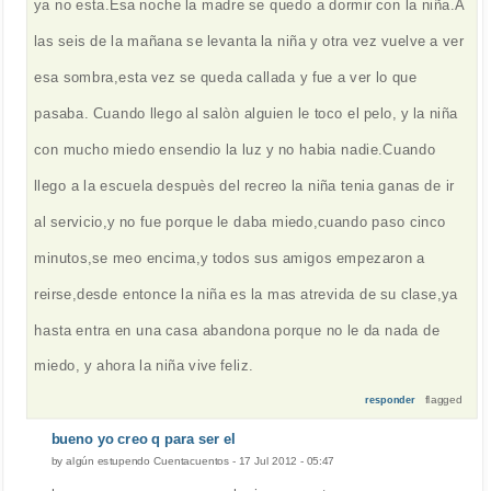
ya no esta.Esa noche la madre se quedo a dormir con la niña.A
las seis de la mañana se levanta la niña y otra vez vuelve a ver
esa sombra,esta vez se queda callada y fue a ver lo que
pasaba. Cuando llego al salòn alguien le toco el pelo, y la niña
con mucho miedo ensendio la luz y no habia nadie.Cuando
llego a la escuela despuès del recreo la niña tenia ganas de ir
al servicio,y no fue porque le daba miedo,cuando paso cinco
minutos,se meo encima,y todos sus amigos empezaron a
reirse,desde entonce la niña es la mas atrevida de su clase,ya
hasta entra en una casa abandona porque no le da nada de
miedo, y ahora la niña vive feliz.
flagged
responder
bueno yo creo q para ser el
by
algún estupendo Cuentacuentos
-
17 Jul 2012 - 05:47