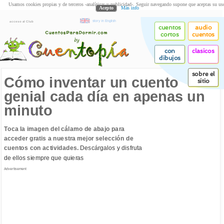
Usamos cookies propias y de terceros -analíticas y publicidad-. Seguir navegando supone que aceptas su us
Acepto
Más info
story in English
acceso al Club
cuentos
audio
cortos
cuentos
con
clasicos
dibujos
sobre el
Cómo inventar un cuento
sitio
genial cada día en apenas un
minuto
Toca la imagen del cálamo de abajo para
acceder gratis a nuestra mejor selección de
cuentos con actividades.
Descárgalos y disfruta
de ellos siempre que quieras
Advertisement