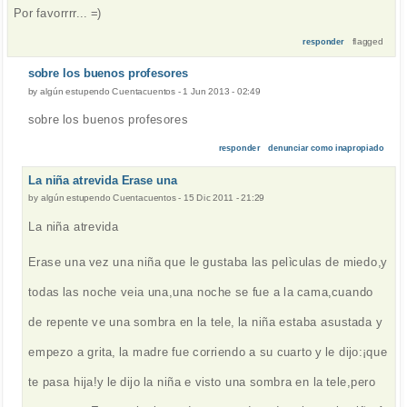
Por favorrrr... =)
flagged
responder
sobre los buenos profesores
by
algún estupendo Cuentacuentos
-
1 Jun 2013 - 02:49
sobre los buenos profesores
responder
denunciar como inapropiado
La niña atrevida Erase una
by
algún estupendo Cuentacuentos
-
15 Dic 2011 - 21:29
La niña atrevida
Erase una vez una niña que le gustaba las pelìculas de miedo,y
todas las noche veia una,una noche se fue a la cama,cuando
de repente ve una sombra en la tele, la niña estaba asustada y
empezo a grita, la madre fue corriendo a su cuarto y le dijo:¡que
te pasa hija!y le dijo la niña e visto una sombra en la tele,pero