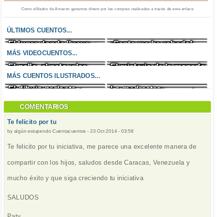
Como afiliados de Amazon ganamos dinero por las compras realizadas a través de este enlace
ÚLTIMOS CUENTOS...
El lugar donde llueve
¡Santa me ha robado!
Un enfado incontrolable
El zombi cazafantasmas
chocolate
MÁS VIDEOCUENTOS...
El gallo, el pato y las
El misterio de la moneda
Un encargo
La madriguera
sirenas
desaparecida
MÁS CUENTOS ILUSTRADOS...
insignificante
abarrotada
El dibujo parlante
La madrastra
El elefante fotógrafo
Los últimos dinosaurios
COMENTARIOS
Te felicito por tu
by
algún estupendo Cuentacuentos
-
23 Oct 2014 - 03:58
Te felicito por tu iniciativa, me parece una excelente manera de
compartir con los hijos, saludos desde Caracas, Venezuela y
mucho éxito y que siga creciendo tu iniciativa
SALUDOS
Paty