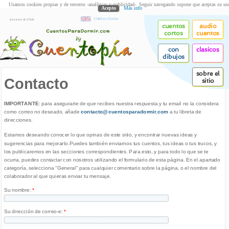
Usamos cookies propias y de terceros -analíticas y publicidad-. Seguir navegando supone que aceptas su us
Acepto
Más info
Children Stories
acceso al Club
cuentos
audio
cortos
cuentos
con
clasicos
dibujos
sobre el
Contacto
sitio
IMPORTANTE
: para asegurarte de que recibes nuestra respuesta y tu email no la considera
como correo no deseado, añade
contacto@cuentosparadormir.com
a tu libreta de
direcciones.
Estamos deseando conocer lo que opinas de este sitio, y encontrar nuevas ideas y
sugerencias para mejorarlo.Puedes también enviarnos tus cuentos, tus ideas o tus trucos, y
los publicaremos en las secciones correspondientes. Para esto, y para todo lo que se te
ocurra, puedes contactar con nosotros utilizando el formulario de esta página. En el apartado
categoría, selecciona "General" para cualquier comentario sobre la página, o el nombre del
colaborador al que quieras enviar tu mensaje.
Su nombre:
*
Su dirección de correo-e:
*