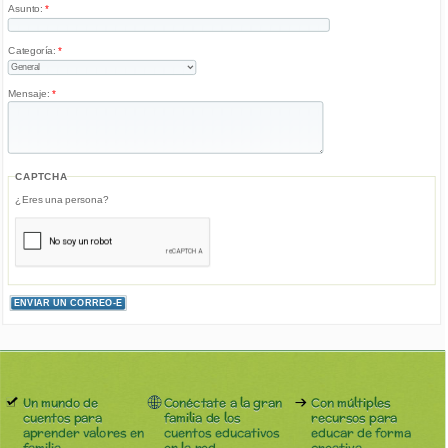
Asunto:
*
Categoría:
*
Mensaje:
*
CAPTCHA
¿Eres una persona?
Un mundo de
Conéctate a la gran
Con múltiples
cuentos para
familia de los
recursos para
aprender valores en
cuentos educativos
educar de forma
familia.
en la red
creativa