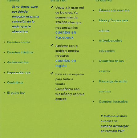
Si no tienes claro
Únete a la gran red
Educar con cuentos
por dónde
de lectores. Ya
empezar, esta una
somos más de
Ideas y Trucos para
selección de lo
170.000 a los que
mejor que te
nos gustan los
educar
ofrecemos
cuentos en
Facebook
Artículos sobre
Cuentos cortos
Atrévete con el
inglés y prueba
educación
Cuentos clásicos
nuestros
cuentos en
Cuaderno de los
Audiocuentos
inglés
valores
Caperucita roja
Este es un espacio
para toda la
Descarga de audio
Cenicienta
familia
.
Compártelo con
cuentos
El patito feo
tus niños y con tus
amigos
Cuentos ilustrados
Y todos nuestros
cuentos se
pueden
descargar
en formato PDF