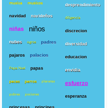
musica
musicos
desprendimiento
navidad
navideños
diligencia
niños
niñas
discrecion
padres
nubes
ogros
diversidad
palacios
pajaros
educacion
papas
Papa Noel
envidia
peces
perros
planetas
esfuerzo
pobres
pociones
esperanza
princesas
principes