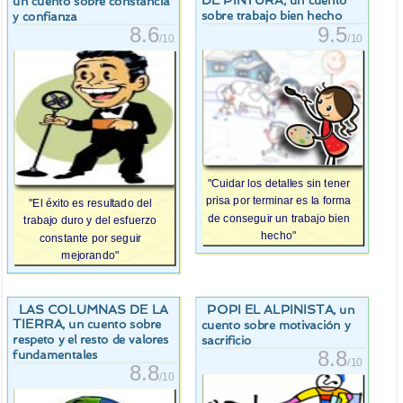
DE PINTURA
, un cuento
un cuento sobre constancia
sobre trabajo bien hecho
y confianza
9.5
8.6
/10
/10
"Cuidar los detalles sin tener
prisa por terminar es la forma
"El éxito es resultado del
de conseguir un trabajo bien
trabajo duro y del esfuerzo
hecho"
constante por seguir
mejorando"
LAS COLUMNAS DE LA
POPI EL ALPINISTA
, un
TIERRA
, un cuento sobre
cuento sobre motivación y
respeto y el resto de valores
sacrificio
8.8
fundamentales
/10
8.8
/10