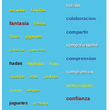
cariño
escuelas
familias
colaboracion
fantasía
fiestas
compartir
flores
gigantes
compañerismo
golosinas
guerreros
comprension
hadas
hechizos
hijos
compromiso
insectos
islas
jardines
comunicacion
juegos
jovenes
confianza
juguetes
la-selva