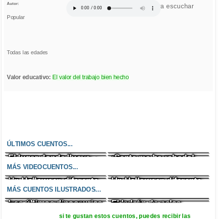
Autor:
Click para escuchar
Popular
Todas las edades
Valor educativo:
El valor del trabajo bien hecho
ÚLTIMOS CUENTOS...
El lugar donde llueve
¡Santa me ha robado!
Un enfado incontrolable
El zombi cazafantasmas
chocolate
MÁS VIDEOCUENTOS...
Un Halloween diferente
Un Halloween diferente
Mirando por la ventana
Los malos vecinos
MÁS CUENTOS ILUSTRADOS...
Los últimos dinosaurios
El ladrón de pelos
Eduardo y el dragón
El árbol mágico
si te gustan estos cuentos, puedes recibir las