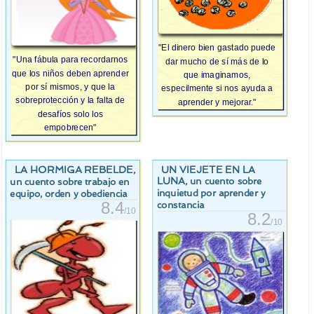
"El dinero bien gastado puede
"Una fábula para recordarnos
dar mucho de sí más de lo
que los niños deben aprender
que imaginamos,
por sí mismos, y que la
especilmente si nos ayuda a
sobreprotección y la falta de
aprender y mejorar."
desafíos solo los
empobrecen"
LA HORMIGA REBELDE
UN VIEJETE EN LA
,
LUNA
, un cuento sobre
un cuento sobre trabajo en
inquietud por aprender y
equipo, orden y obediencia
8.4
constancia
/10
8.2
/10