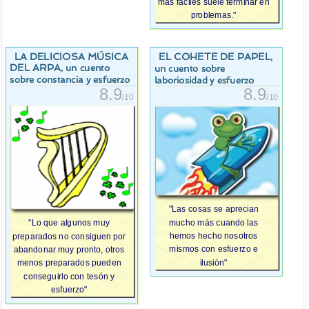
más fáciles suele terminar en
problemas."
LA DELICIOSA MÚSICA
EL COHETE DE PAPEL
,
DEL ARPA
, un cuento
un cuento sobre
sobre constancia y esfuerzo
laboriosidad y esfuerzo
8.9
8.9
/10
/10
"Las cosas se aprecian
mucho más cuando las
"Lo que algunos muy
hemos hecho nosotros
preparados no consiguen por
mismos con esfuerzo e
abandonar muy pronto, otros
ilusión"
menos preparados pueden
conseguirlo con tesón y
esfuerzo"