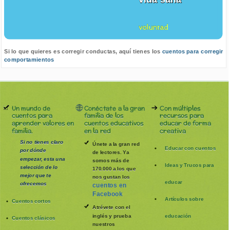
voluntad
Si lo que quieres es corregir conductas, aquí tienes los
cuentos para corregir
comportamientos
Un mundo de
Conéctate a la gran
Con múltiples
cuentos para
familia de los
recursos para
aprender valores en
cuentos educativos
educar de forma
familia.
en la red
creativa
Si no tienes claro
Únete a la gran red
Educar con cuentos
por dónde
de lectores. Ya
empezar, esta una
somos más de
Ideas y Trucos para
selección de lo
170.000 a los que
mejor que te
nos gustan los
educar
ofrecemos
cuentos en
Facebook
Artículos sobre
Cuentos cortos
Atrévete con el
inglés y prueba
educación
Cuentos clásicos
nuestros