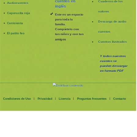
cuentos en
Cuaderno de los
Audiocuentos
inglés
valores
Caperucita roja
Este es un espacio
para toda la
Descarga de audio
Cenicienta
familia
.
Compártelo con
cuentos
El patito feo
tus niños y con tus
amigos
Cuentos ilustrados
Y todos nuestros
cuentos se
pueden
descargar
en formato PDF
Condiciones de Uso
Privacidad
Licencia
Preguntas frecuentes
Contacto
|
|
|
|