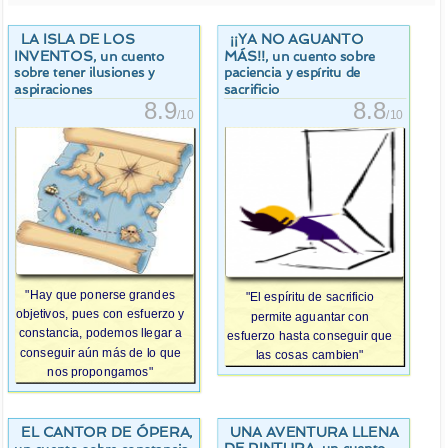
LA ISLA DE LOS
¡¡YA NO AGUANTO
INVENTOS
MÁS!!
, un cuento
, un cuento sobre
sobre tener ilusiones y
paciencia y espíritu de
aspiraciones
sacrificio
8.9
8.8
/10
/10
"Hay que ponerse grandes
"El espíritu de sacrificio
objetivos, pues con esfuerzo y
permite aguantar con
constancia, podemos llegar a
esfuerzo hasta conseguir que
conseguir aún más de lo que
las cosas cambien"
nos propongamos"
EL CANTOR DE ÓPERA
UNA AVENTURA LLENA
,