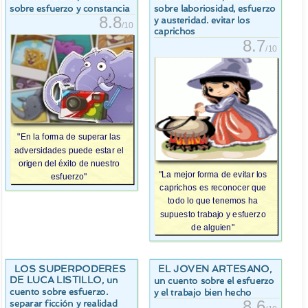
sobre esfuerzo y constancia
sobre laboriosidad, esfuerzo
8.8
y austeridad. evitar los
/10
caprichos
8.7
/10
"En la forma de superar las
adversidades puede estar el
origen del éxito de nuestro
"La mejor forma de evitar los
esfuerzo"
caprichos es reconocer que
todo lo que tenemos ha
supuesto trabajo y esfuerzo
de alguien"
LOS SUPERPODERES
EL JOVEN ARTESANO
,
DE LUCA LISTILLO
, un
un cuento sobre el esfuerzo
cuento sobre esfuerzo.
y el trabajo bien hecho
8.6
separar ficción y realidad