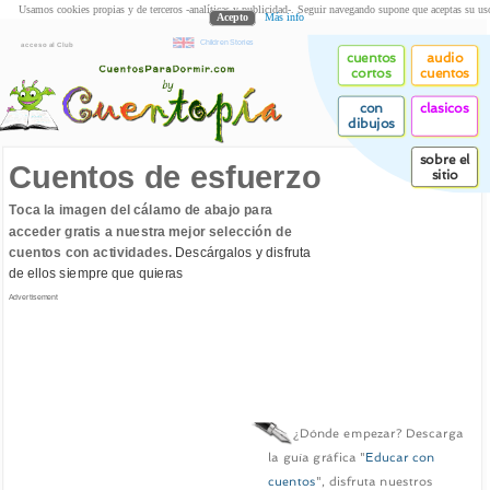
Usamos cookies propias y de terceros -analíticas y publicidad-. Seguir navegando supone que aceptas su us
Acepto
Más info
Children Stories
acceso al Club
cuentos
audio
cortos
cuentos
con
clasicos
dibujos
sobre el
Cuentos de esfuerzo
sitio
Toca la imagen del cálamo de abajo para
acceder gratis a nuestra mejor selección de
cuentos con actividades.
Descárgalos y disfruta
de ellos siempre que quieras
Advertisement
¿Dónde empezar? Descarga
la guía gráfica "
Educar con
cuentos
", disfruta nuestros