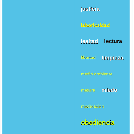
justicia
laboriosidad
lealtad
lectura
limpieza
libertad
medio ambiente
miedo
mesura
moderacion
obediencia