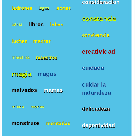
consideracion
ladrones
leones
lagos
constancia
libros
lobos
letras
convivencia
luchas
madres
creatividad
maestros
maestras
cuidado
magia
magos
cuidar la
malvados
mamas
naturaleza
miedo
monos
delicadeza
monstruos
montañas
deportividad