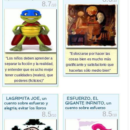
/10
8.7
/10
"Esforzarse por hacer las
"Los niños deben aprender a
cosas bien es mucho más
separar la ficción y la realidad,
gratificante y satisfactorio que
y entender que es ucho mejor
hacerlas sólo medio bien"
tener cualidades (reales), que
poderes (ficticios)"
LAGRIMITA JOE
ESFUERZO, EL
, un
GIGANTE INFINITO
, un
cuento sobre esfuerzo y
cuento sobre esfuerzo
alegría; evitar los lloros
8.5
8.5
/10
/10