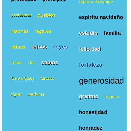
espiritu de equipo
pueblos
profesores
espiritu navideño
ratones
regalos
estudio
familia
reyes
reinos
reinas
felicidad
sabios
robos
ríos
fortaleza
Santa Claus
tesoros
generosidad
tigres
verduras
gratitud
higiene
honestidad
honradez