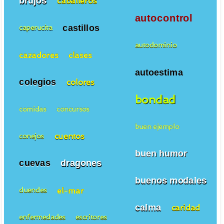
brujos
caballeros
autocontrol
castillos
caperucita
autodominio
cazadores
clases
autoestima
colegios
colores
bondad
comidas
concursos
buen ejemplo
cuentos
conejos
buen humor
cuevas
dragones
buenos modales
el-mar
duendes
calma
caridad
enfermedades
escritores