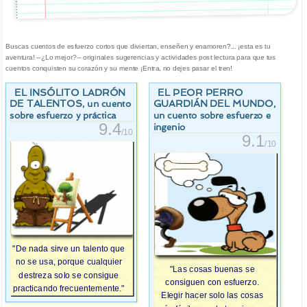
Buscas cuentos de esfuerzo cortos que diviertan, enseñen y enamoren?... ¡esta es tu
aventura! --¿Lo mejor?-- originales sugerencias y actividades post lectura para que tus
cuentos conquisten su corazón y su mente ¡Entra, no dejes pasar el tren!
EL INSÓLITO LADRÓN
EL PEOR PERRO
DE TALENTOS
GUARDIÁN DEL MUNDO
, un cuento
,
sobre esfuerzo y práctica
un cuento sobre esfuerzo e
9.4
ingenio
/10
9.1
/10
"De nada sirve un talento que
no se usa, porque cualquier
"Las cosas buenas se
destreza solo se consigue
consiguen con esfuerzo.
practicando frecuentemente."
Elegir hacer solo las cosas