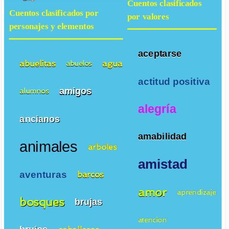
Cuentos clasificados
Cuentos clasificados por
por valores
personajes y elementos
aceptarse
abuelitas
agua
abuelos
actitud positiva
amigos
alumnos
alegría
ancianos
amabilidad
animales
arboles
amistad
aventuras
barcos
amor
aprendizaje
bosques
brujas
atencion