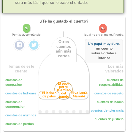
será más fácil que se le pase el enfado.
¿Te ha gustado el cuento?
Sí
No
Por favor, compártelo
Igual no era el mejor. Prueba
este otro:
Otros
Un papá muy duro
,
cuentos
un cuento
aún más
sobre Fortaleza
cortos
interior
Temas de este
Los más
cuento
valorados
cuentos de
cuentos de
El peor
compasión
responsabilidad
perro
guardián
El ladrón
El valiente
del
cuentos de ladrones
cuentos de respeto
de pelos
Manuté
mundo
cuentos de
cuentos de hadas
comprension
cuentos de tolerancia
cuentos de alumnos
cuentos de justicia
cuentos de perdon