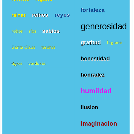
fortaleza
reyes
reinos
reinas
generosidad
sabios
robos
ríos
gratitud
higiene
Santa Claus
tesoros
honestidad
tigres
verduras
honradez
humildad
ilusion
imaginacion