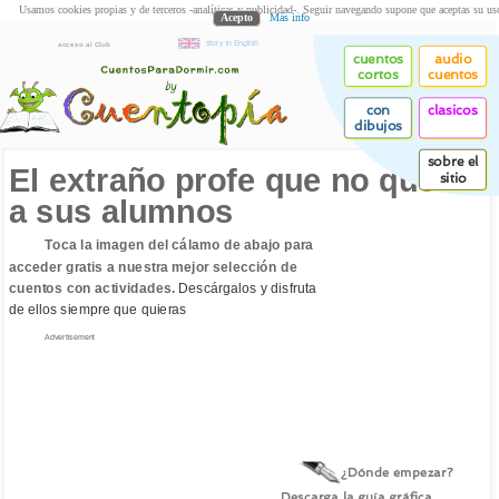
Usamos cookies propias y de terceros -analíticas y publicidad-. Seguir navegando supone que aceptas su us
Acepto
Más info
story in English
acceso al Club
cuentos
audio
cortos
cuentos
con
clasicos
dibujos
sobre el
El extraño profe que no quería
sitio
a sus alumnos
Toca la imagen del cálamo de abajo para
acceder gratis a nuestra mejor selección de
cuentos con actividades.
Descárgalos y disfruta
de ellos siempre que quieras
Advertisement
¿Dónde empezar?
Descarga la guía gráfica