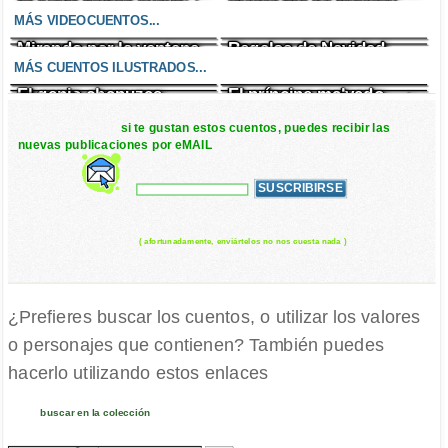
El lugar donde llueve
¡Santa me ha robado!
Un enfado incontrolable
El zombi cazafantasmas
chocolate
MÁS VIDEOCUENTOS...
Mirando por la ventana
Regalos de Navidad
El murcipájaro
Gorg el gigante
MÁS CUENTOS ILUSTRADOS...
El genio chapuzas
El príncipe malvado
El ladrón de pelos
La planta carnívora y el
carnicero
si te gustan estos cuentos, puedes recibir las
nuevas publicaciones por eMAIL
( afortunadamente, enviártelos no nos cuesta nada )
¿Prefieres buscar los cuentos, o utilizar los valores
o personajes que contienen? También puedes
hacerlo utilizando estos enlaces
buscar en la colección