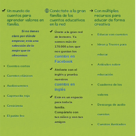
Un mundo de
Conéctate a la gran
Con múltiples
cuentos para
familia de los
recursos para
aprender valores en
cuentos educativos
educar de forma
familia.
en la red
creativa
Si no tienes
Únete a la gran red
Educar con cuentos
claro por dónde
de lectores. Ya
empezar, esta una
somos más de
Ideas y Trucos para
selección de lo
170.000 a los que
mejor que te
nos gustan los
educar
ofrecemos
cuentos en
Facebook
Artículos sobre
Cuentos cortos
Atrévete con el
inglés y prueba
educación
Cuentos clásicos
nuestros
cuentos en
Cuaderno de los
Audiocuentos
inglés
valores
Caperucita roja
Este es un espacio
para toda la
Descarga de audio
Cenicienta
familia
.
Compártelo con
cuentos
El patito feo
tus niños y con tus
amigos
Cuentos ilustrados