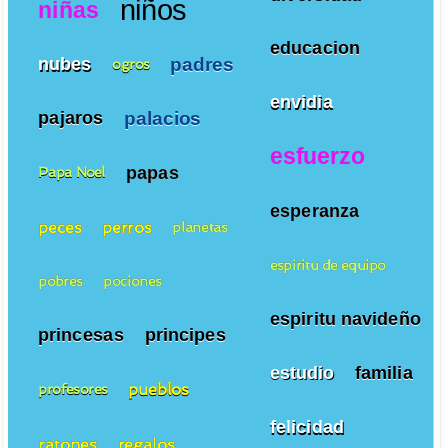
niños
niñas
educacion
padres
nubes
ogros
envidia
palacios
pajaros
esfuerzo
papas
Papa Noel
esperanza
peces
perros
planetas
espiritu de equipo
pobres
pociones
espiritu navideño
princesas
principes
estudio
familia
pueblos
profesores
felicidad
ratones
regalos