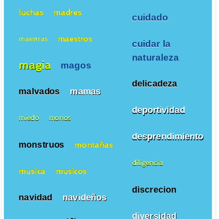
luchas
madres
cuidado
maestros
maestras
cuidar la
naturaleza
magia
magos
delicadeza
malvados
mamas
deportividad
miedo
monos
desprendimiento
monstruos
montañas
diligencia
musica
musicos
discrecion
navidad
navideños
diversidad