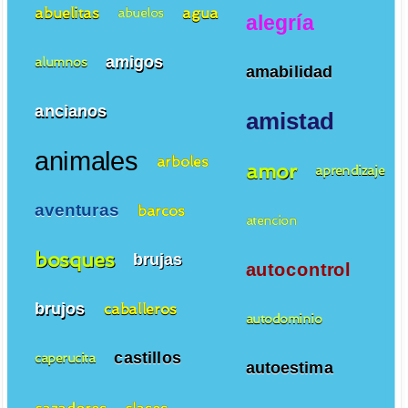
abuelitas
agua
abuelos
alegría
amigos
alumnos
amabilidad
ancianos
amistad
animales
arboles
amor
aprendizaje
aventuras
barcos
atencion
bosques
brujas
autocontrol
brujos
caballeros
autodominio
castillos
caperucita
autoestima
cazadores
clases