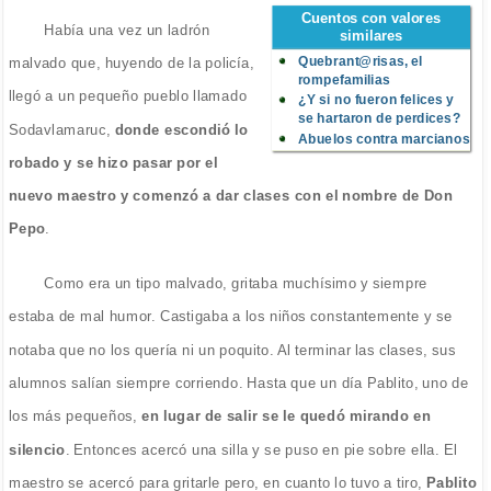
Cuentos con valores
Había una vez un ladrón
similares
Quebrant@risas, el
malvado que, huyendo de la policía,
rompefamilias
llegó a un pequeño pueblo llamado
¿Y si no fueron felices y
se hartaron de perdices?
Sodavlamaruc,
donde escondió lo
Abuelos contra marcianos
robado y se hizo pasar por el
nuevo maestro y comenzó a dar clases con el nombre de Don
Pepo
.
Como era un tipo malvado, gritaba muchísimo y siempre
estaba de mal humor. Castigaba a los niños constantemente y se
notaba que no los quería ni un poquito. Al terminar las clases, sus
alumnos salían siempre corriendo. Hasta que un día Pablito, uno de
los más pequeños,
en lugar de salir se le quedó mirando en
silencio
. Entonces acercó una silla y se puso en pie sobre ella. El
maestro se acercó para gritarle pero, en cuanto lo tuvo a tiro,
Pablito