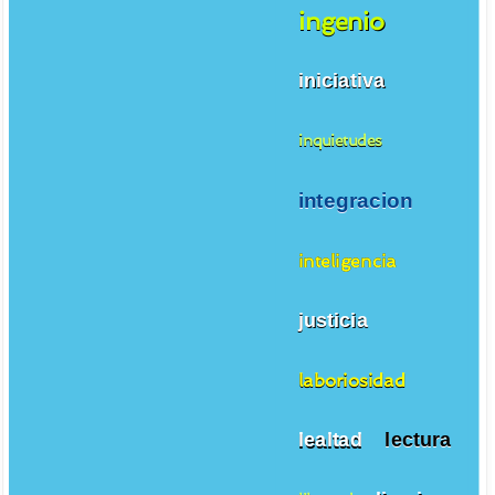
ingenio
iniciativa
inquietudes
integracion
inteligencia
justicia
laboriosidad
lealtad
lectura