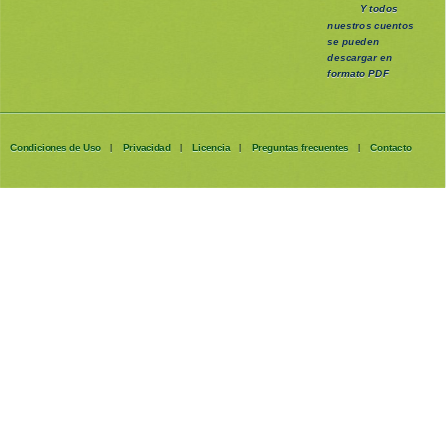
Y todos
nuestros cuentos
se pueden
descargar en
formato PDF
Condiciones de Uso
Privacidad
Licencia
Preguntas frecuentes
Contacto
|
|
|
|