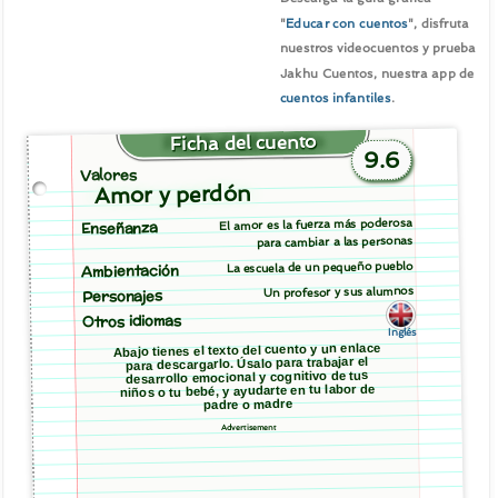
"
Educar con cuentos
", disfruta
nuestros videocuentos y prueba
Jakhu Cuentos, nuestra app de
cuentos infantiles
.
Ficha del cuento
9.6
Valores
Amor y perdón
El amor es la fuerza más poderosa
Enseñanza
para cambiar a las personas
La escuela de un pequeño pueblo
Ambientación
Un profesor y sus alumnos
Personajes
Otros idiomas
Inglés
Abajo tienes el texto del cuento y un enlace
para descargarlo. Úsalo para trabajar el
desarrollo emocional y cognitivo de tus
niños o tu bebé, y ayudarte en tu labor de
padre o madre
Advertisement