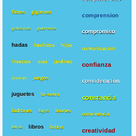
flores
gigantes
comprension
golosinas
guerreros
compromiso
hadas
hechizos
hijos
comunicacion
insectos
islas
jardines
confianza
juegos
jovenes
consideracion
juguetes
la-selva
constancia
ladrones
leones
lagos
convivencia
libros
lobos
letras
creatividad