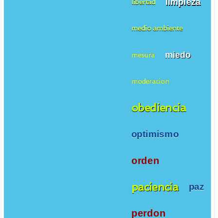
limpieza
libertad
medio ambiente
miedo
mesura
moderacion
obediencia
optimismo
orden
paciencia
paz
perdon