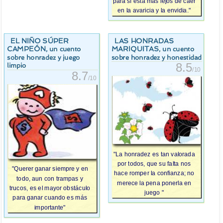
para sí está más lejos de caer
en la avaricia y la envidia."
EL NIÑO SÚPER
LAS HONRADAS
CAMPEÓN
MARIQUITAS
, un cuento
, un cuento
sobre honradez y juego
sobre honradez y honestidad
8.5
limpio
/10
8.7
/10
"La honradez es tan valorada
por todos, que su falta nos
"Querer ganar siempre y en
hace romper la confianza; no
todo, aun con trampas y
merece la pena ponerla en
trucos, es el mayor obstáculo
juego "
para ganar cuando es más
importante"