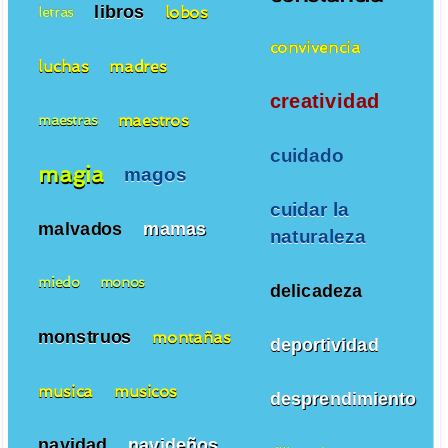
libros
lobos
letras
convivencia
luchas
madres
creatividad
maestros
maestras
cuidado
magia
magos
cuidar la
malvados
mamas
naturaleza
miedo
monos
delicadeza
monstruos
montañas
deportividad
musica
musicos
desprendimiento
navidad
navideños