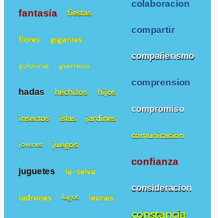
colaboracion
fantasía
fiestas
compartir
flores
gigantes
compañerismo
golosinas
guerreros
comprension
hadas
hechizos
hijos
compromiso
insectos
islas
jardines
comunicacion
juegos
jovenes
confianza
juguetes
la-selva
consideracion
ladrones
leones
lagos
constancia