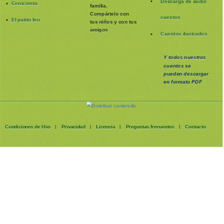
Descarga de audio
Cenicienta
familia
.
Compártelo con
cuentos
El patito feo
tus niños y con tus
amigos
Cuentos ilustrados
Y todos nuestros
cuentos se
pueden
descargar
en formato PDF
Condiciones de Uso
Privacidad
Licencia
Preguntas frecuentes
Contacto
|
|
|
|