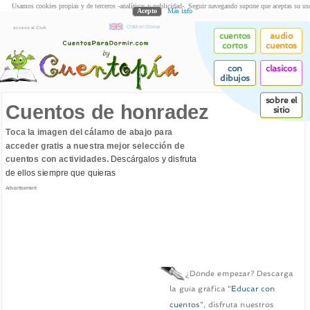
Usamos cookies propias y de terceros -analíticas y publicidad-. Seguir navegando supone que aceptas su us
Acepto
Más info
Children Stories
acceso al Club
cuentos
audio
cortos
cuentos
con
clasicos
dibujos
sobre el
Cuentos de honradez
sitio
Toca la imagen del cálamo de abajo para
acceder gratis a nuestra mejor selección de
cuentos con actividades.
Descárgalos y disfruta
de ellos siempre que quieras
Advertisement
¿Dónde empezar? Descarga
la guía gráfica "
Educar con
cuentos
", disfruta nuestros