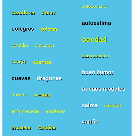
autodominio
cazadores
clases
autoestima
colegios
colores
bondad
comidas
concursos
buen ejemplo
cuentos
conejos
buen humor
cuevas
dragones
buenos modales
el-mar
duendes
calma
caridad
enfermedades
escritores
cariño
escuelas
familias