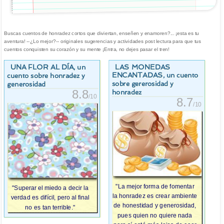
Buscas cuentos de honradez cortos que diviertan, enseñen y enamoren?... ¡esta es tu
aventura! --¿Lo mejor?-- originales sugerencias y actividades post lectura para que tus
cuentos conquisten su corazón y su mente ¡Entra, no dejes pasar el tren!
UNA FLOR AL DÍA
LAS MONEDAS
, un
ENCANTADAS
, un cuento
cuento sobre honradez y
sobre gererosidad y
generosidad
8.8
honradez
/10
8.7
/10
"La mejor forma de fomentar
"Superar el miedo a decir la
la honradez es crear ambiente
verdad es difícil, pero al final
de honestidad y generosidad,
no es tan terrible."
pues quien no quiere nada