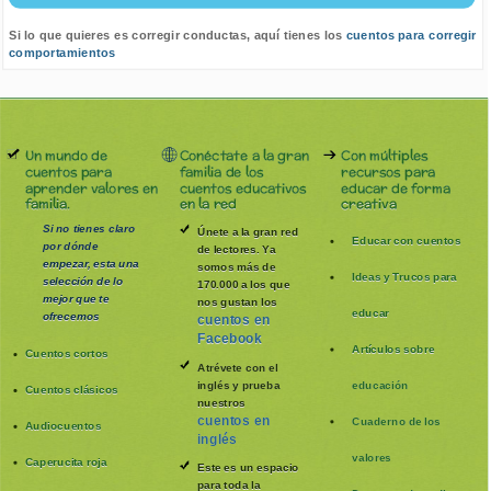
Si lo que quieres es corregir conductas, aquí tienes los
cuentos para corregir
comportamientos
Un mundo de
Conéctate a la gran
Con múltiples
cuentos para
familia de los
recursos para
aprender valores en
cuentos educativos
educar de forma
familia.
en la red
creativa
Si no tienes claro
Únete a la gran red
Educar con cuentos
por dónde
de lectores. Ya
empezar, esta una
somos más de
Ideas y Trucos para
selección de lo
170.000 a los que
mejor que te
nos gustan los
educar
ofrecemos
cuentos en
Facebook
Artículos sobre
Cuentos cortos
Atrévete con el
inglés y prueba
educación
Cuentos clásicos
nuestros
cuentos en
Cuaderno de los
Audiocuentos
inglés
valores
Caperucita roja
Este es un espacio
para toda la