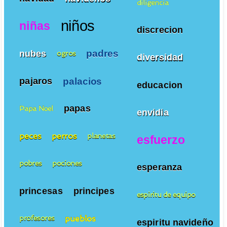
diligencia
niños
niñas
discrecion
padres
nubes
ogros
diversidad
palacios
pajaros
educacion
papas
Papa Noel
envidia
peces
perros
planetas
esfuerzo
pobres
pociones
esperanza
princesas
principes
espiritu de equipo
pueblos
profesores
espiritu navideño