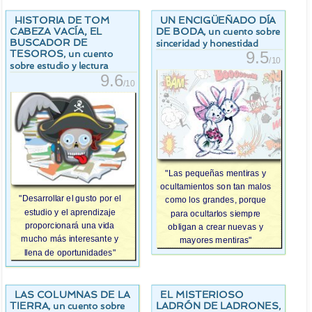
HISTORIA DE TOM
UN ENCIGÜEÑADO DÍA
CABEZA VACÍA, EL
DE BODA
, un cuento sobre
BUSCADOR DE
sinceridad y honestidad
TESOROS
, un cuento
9.5
/10
sobre estudio y lectura
9.6
/10
"Las pequeñas mentiras y
ocultamientos son tan malos
"Desarrollar el gusto por el
como los grandes, porque
estudio y el aprendizaje
para ocultarlos siempre
proporcionará una vida
obligan a crear nuevas y
mucho más interesante y
mayores mentiras"
llena de oportunidades"
LAS COLUMNAS DE LA
EL MISTERIOSO
TIERRA
LADRÓN DE LADRONES
, un cuento sobre
,