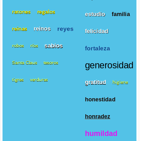
ratones
regalos
estudio
familia
reyes
reinos
reinas
felicidad
sabios
robos
ríos
fortaleza
Santa Claus
tesoros
generosidad
tigres
verduras
gratitud
higiene
honestidad
honradez
humildad