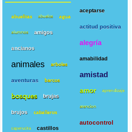
aceptarse
abuelitas
agua
abuelos
actitud positiva
amigos
alumnos
alegría
ancianos
amabilidad
animales
arboles
amistad
aventuras
barcos
amor
aprendizaje
bosques
brujas
atencion
brujos
caballeros
autocontrol
castillos
caperucita