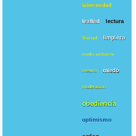
laboriosidad
lealtad
lectura
limpieza
libertad
medio ambiente
miedo
mesura
moderacion
obediencia
optimismo