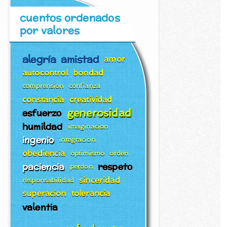
cuentos ordenados
por valores
alegría
amistad
amor
autocontrol
bondad
comprension
confianza
constancia
creatividad
generosidad
esfuerzo
humildad
imaginacion
ingenio
integracion
obediencia
optimismo
orden
paciencia
respeto
perdon
sinceridad
responsabilidad
superacion
tolerancia
valentia