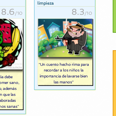
limpieza
8.6
8.3
/10
/10
"Un cuento hecho rima para
recordar a los niños la
importancia de lavarse bien
lia debe
las manos"
comer sano,
os; además
n que las
laboradas
enos sanas"