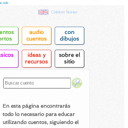
s info
Children Stories
entos
audio
con
ortos
cuentos
dibujos
asicos
ideas y
sobre el
recursos
sitio
En esta página encontrarás
todo lo necesario para educar
utilizando cuentos, siguiendo el