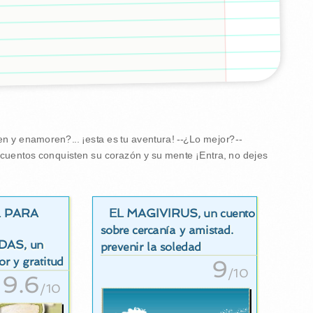
 y enamoren?... ¡esta es tu aventura! --¿Lo mejor?--
s cuentos conquisten su corazón y su mente ¡Entra, no dejes
L PARA
EL MAGIVIRUS
, un cuento
sobre cercanía y amistad.
DAS
, un
prevenir la soledad
r y gratitud
9
/10
9.6
/10