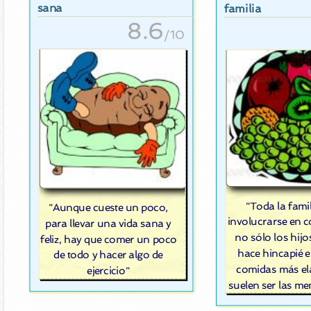
sana
familia
8.6
/10
"Toda la fami
"Aunque cueste un poco,
involucrarse en 
para llevar una vida sana y
no sólo los hij
feliz, hay que comer un poco
hace hincapié e
de todo y hacer algo de
comidas más e
ejercicio"
suelen ser las m