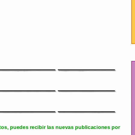
Un enfado
El zombi
incontrolable
cazafantasmas
El gallo, el pato y las
El murcipájaro
sirenas
El felicímetro
La planta carnívora y
el carnicero
tos, puedes recibir las nuevas publicaciones por