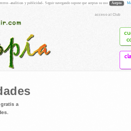
rceros -analíticas y publicidad-. Seguir navegando supone que aceptas su uso
Acepto
Má
acceso al Club
cu
c
cl
dades
gratis a
des.