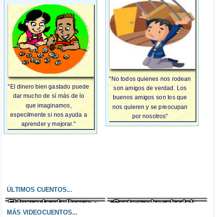
"No todos quienes nos rodean
"El dinero bien gastado puede
son amigos de verdad. Los
dar mucho de sí más de lo
buenos amigos son los que
que imaginamos,
nos quieren y se preocupan
especilmente si nos ayuda a
por nosotros"
aprender y mejorar."
ÚLTIMOS CUENTOS...
El lugar donde llueve
¡Santa me ha robado!
Un enfado incontrolable
El zombi cazafantasmas
chocolate
MÁS VIDEOCUENTOS...