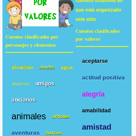
cuentos infantiles
en
que está organizado
este sitio
Cuentos clasificados
Cuentos clasificados por
por valores
personajes y elementos
aceptarse
abuelitas
agua
abuelos
actitud positiva
amigos
alumnos
alegría
ancianos
amabilidad
animales
arboles
amistad
aventuras
barcos