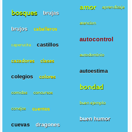
amor
aprendizaje
bosques
brujas
atencion
brujos
caballeros
autocontrol
castillos
caperucita
autodominio
cazadores
clases
autoestima
colegios
colores
bondad
comidas
concursos
buen ejemplo
cuentos
conejos
buen humor
cuevas
dragones