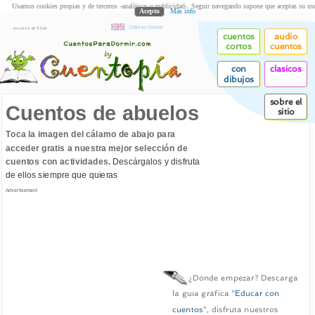
Usamos cookies propias y de terceros -analíticas y publicidad-. Seguir navegando supone que aceptas su us
Acepto
Más info
Children Stories
acceso al Club
cuentos
audio
cortos
cuentos
con
clasicos
dibujos
sobre el
Cuentos de abuelos
sitio
Toca la imagen del cálamo de abajo para
acceder gratis a nuestra mejor selección de
cuentos con actividades.
Descárgalos y disfruta
de ellos siempre que quieras
Advertisement
¿Dónde empezar? Descarga
la guía gráfica "
Educar con
cuentos
", disfruta nuestros