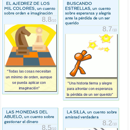
EL AJEDREZ DE LOS
BUSCANDO
MIL COLORES
ESTRELLAS
, un cuento
, un cuento
sobre orden e imaginación
sobre esperanza y alegría
8.8
ante la pérdida de un ser
/10
querido
8.7
/10
"Todas las cosas necesitan
un mínimo de orden, aunque
se pueda aplicar con
"Una historia tierna y alegre
imaginación"
para afrontar con esperanza
la pérdida de un ser querido"
LAS MONEDAS DEL
LA SILLA
, un cuento sobre
ABUELO
, un cuento sobre
amistad verdadera
8.2
gestionar el dinero
/10
8.5
/10