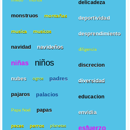
delicadeza
monstruos
montañas
deportividad
musica
musicos
desprendimiento
navidad
navideños
diligencia
niños
niñas
discrecion
padres
nubes
ogros
diversidad
palacios
pajaros
educacion
papas
Papa Noel
envidia
peces
perros
planetas
esfuerzo