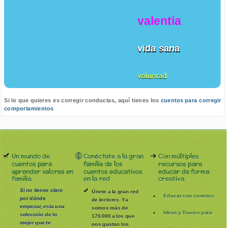
valentia
vida sana
voluntad
Si lo que quieres es corregir conductas, aquí tienes los
cuentos para corregir
comportamientos
Un mundo de
Conéctate a la gran
Con múltiples
cuentos para
familia de los
recursos para
aprender valores en
cuentos educativos
educar de forma
familia.
en la red
creativa
Si no tienes claro
Únete a la gran red
Educar con cuentos
por dónde
de lectores. Ya
empezar, esta una
somos más de
Ideas y Trucos para
selección de lo
170.000 a los que
mejor que te
nos gustan los