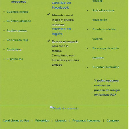
educar
ofrecemos
cuentos en
Facebook
Artículos sobre
Cuentos cortos
Atrévete con el
inglés y prueba
educación
Cuentos clásicos
nuestros
cuentos en
Cuaderno de los
Audiocuentos
inglés
valores
Caperucita roja
Este es un espacio
para toda la
Descarga de audio
Cenicienta
familia
.
Compártelo con
cuentos
El patito feo
tus niños y con tus
amigos
Cuentos ilustrados
Y todos nuestros
cuentos se
pueden
descargar
en formato PDF
Condiciones de Uso
Privacidad
Licencia
Preguntas frecuentes
Contacto
|
|
|
|