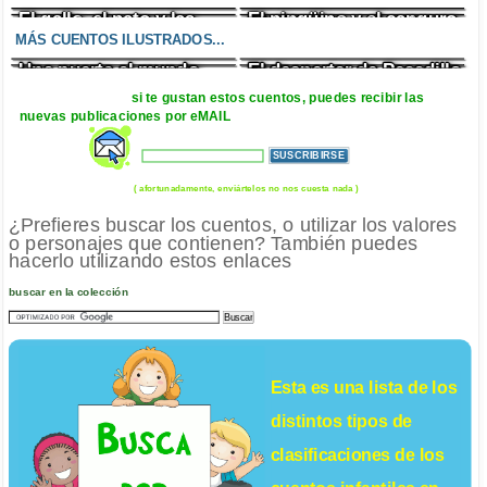
El gallo, el pato y las
El pingüino y el canguro
Gorg el gigante
Lágrimas de chocolate
sirenas
MÁS CUENTOS ILUSTRADOS...
Una puerta al mundo
El despertar de Pesadillo
El genio chapuzas
Mirando por la ventana
si te gustan estos cuentos, puedes recibir las
nuevas publicaciones por eMAIL
( afortunadamente, enviártelos no nos cuesta nada )
¿Prefieres buscar los cuentos, o utilizar los valores
o personajes que contienen? También puedes
hacerlo utilizando estos enlaces
buscar en la colección
Esta es una lista de los
distintos tipos de
clasificaciones de los