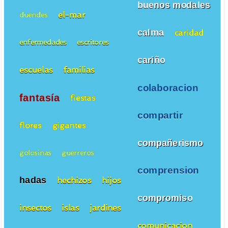
buenos modales
el-mar
duendes
calma
caridad
enfermedades
escritores
cariño
escuelas
familias
colaboracion
fantasía
fiestas
compartir
flores
gigantes
compañerismo
golosinas
guerreros
comprension
hadas
hechizos
hijos
compromiso
insectos
islas
jardines
comunicacion