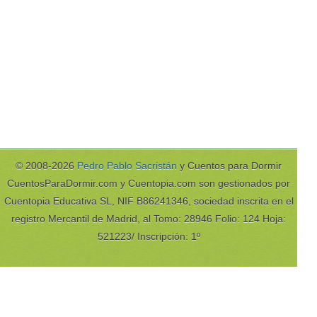
© 2008-2026
Pedro Pablo Sacristán
y Cuentos para Dormir
CuentosParaDormir.com y Cuentopia.com son gestionados por
Cuentopia Educativa SL, NIF B86241346, sociedad inscrita en el
registro Mercantil de Madrid, al Tomo: 28946 Folio: 124 Hoja:
521223/ Inscripción: 1º