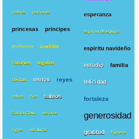
pobres
pociones
esperanza
princesas
principes
espiritu de equipo
pueblos
profesores
espiritu navideño
ratones
regalos
estudio
familia
reyes
reinos
reinas
felicidad
sabios
robos
ríos
fortaleza
Santa Claus
tesoros
generosidad
tigres
verduras
gratitud
higiene