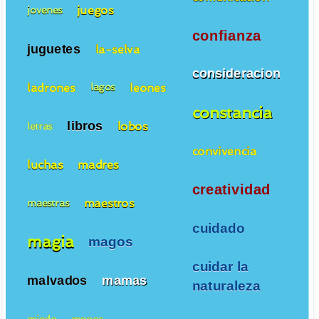
juegos
jovenes
confianza
juguetes
la-selva
consideracion
ladrones
leones
lagos
constancia
libros
lobos
letras
convivencia
luchas
madres
creatividad
maestros
maestras
cuidado
magia
magos
cuidar la
malvados
mamas
naturaleza
miedo
monos