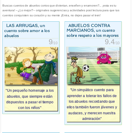
Buscas cuentos de abuelos cortos que diviertan, enseñen y enamoren?... ¡esta es tu
aventura! --¿Lo mejor?-- originales sugerencias y actividades post lectura para que tus
cuentos conquisten su corazón y su mente ¡Entra, no dejes pasar el tren!
LAS ARRUGAS
ABUELOS CONTRA
, un
MARCIANOS
, un cuento
cuento sobre amor a los
sobre respeto a los mayores
abuelos
9.4
9
/10
/10
"Un simpático cuento para
"Un pequeño homenaje a los
aprender a tolerar los fallos de
abuelos, que siempre están
los abuelos recordando que
dispuestos a pasar el tiempo
ellos también fueron jóvenes y
con los niños"
audaces, y merecen nuestra
admiración"