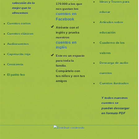
Ideas y Trucos para
selección de lo
170.000 a los que
mejor que te
nos gustan los
educar
ofrecemos
cuentos en
Facebook
Artículos sobre
Cuentos cortos
Atrévete con el
inglés y prueba
educación
Cuentos clásicos
nuestros
cuentos en
Cuaderno de los
Audiocuentos
inglés
valores
Caperucita roja
Este es un espacio
para toda la
Descarga de audio
Cenicienta
familia
.
Compártelo con
cuentos
El patito feo
tus niños y con tus
amigos
Cuentos ilustrados
Y todos nuestros
cuentos se
pueden
descargar
en formato PDF