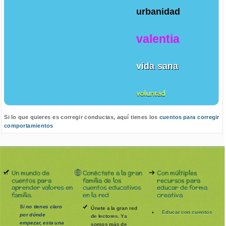
urbanidad
valentia
vida sana
voluntad
Si lo que quieres es corregir conductas, aquí tienes los
cuentos para corregir
comportamientos
Un mundo de
Conéctate a la gran
Con múltiples
cuentos para
familia de los
recursos para
aprender valores en
cuentos educativos
educar de forma
familia.
en la red
creativa
Si no tienes claro
Únete a la gran red
Educar con cuentos
por dónde
de lectores. Ya
empezar, esta una
somos más de