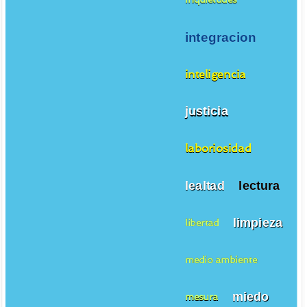
integracion
inteligencia
justicia
laboriosidad
lealtad
lectura
limpieza
libertad
medio ambiente
miedo
mesura