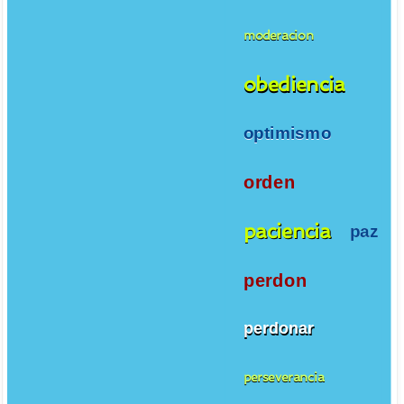
moderacion
obediencia
optimismo
orden
paciencia
paz
perdon
perdonar
perseverancia