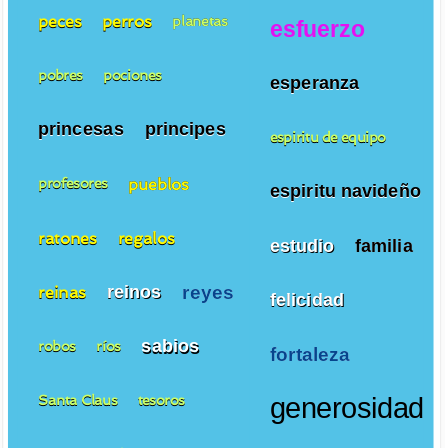
peces
perros
planetas
esfuerzo
pobres
pociones
esperanza
princesas
principes
espiritu de equipo
pueblos
profesores
espiritu navideño
ratones
regalos
estudio
familia
reyes
reinos
reinas
felicidad
sabios
robos
ríos
fortaleza
Santa Claus
tesoros
generosidad