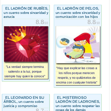
EL LADRÓN DE RUBÍES
EL LADRÓN DE PELOS
,
,
un cuento sobre sinceridad y
un cuento sobre sinceridad y
astucia
comunicación con los hijos
8.8
8.8
/10
/10
"La verdad siempre termina
"Hay que explicar las cosas a
saliendo a la luz, porque
los niños porque merecen
siempre hay quien la conoce"
respeto, y no quitárselos de
encima con cualquier historia"
EL LEOPARDO EN SU
EL MISTERIOSO
ÁRBOL
LADRÓN DE LADRONES
, un cuento sobre
,
justicia y compromiso
un cuento sobre respetar las
cosas de los demás