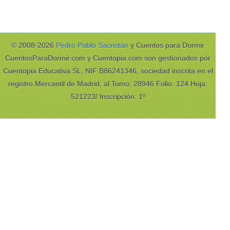
© 2008-2026
Pedro Pablo Sacristán
y Cuentos para Dormir
CuentosParaDormir.com y Cuentopia.com son gestionados por
Cuentopia Educativa SL, NIF B86241346, sociedad inscrita en el
registro Mercantil de Madrid, al Tomo: 28946 Folio: 124 Hoja:
521223/ Inscripción: 1º