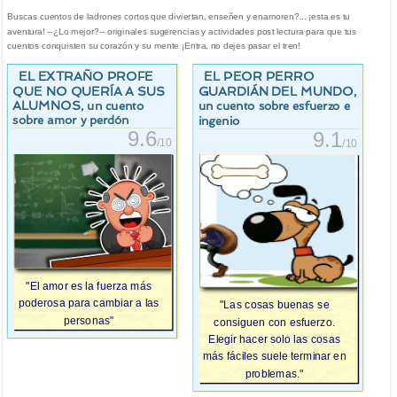
Buscas cuentos de ladrones cortos que diviertan, enseñen y enamoren?... ¡esta es tu
aventura! --¿Lo mejor?-- originales sugerencias y actividades post lectura para que tus
cuentos conquisten su corazón y su mente ¡Entra, no dejes pasar el tren!
EL EXTRAÑO PROFE
EL PEOR PERRO
QUE NO QUERÍA A SUS
GUARDIÁN DEL MUNDO
,
ALUMNOS
, un cuento
un cuento sobre esfuerzo e
sobre amor y perdón
ingenio
9.6
9.1
/10
/10
"El amor es la fuerza más
poderosa para cambiar a las
"Las cosas buenas se
personas"
consiguen con esfuerzo.
Elegir hacer solo las cosas
más fáciles suele terminar en
problemas."