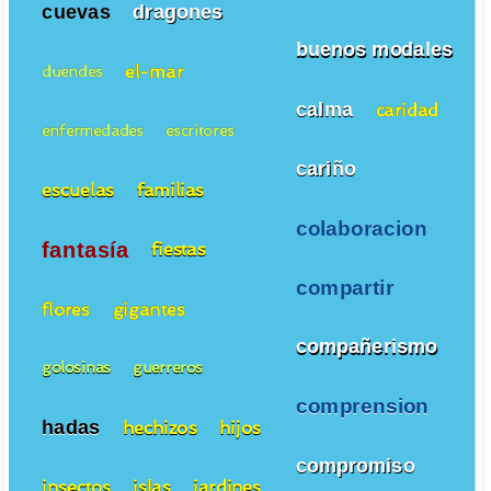
cuevas
dragones
buenos modales
el-mar
duendes
calma
caridad
enfermedades
escritores
cariño
escuelas
familias
colaboracion
fantasía
fiestas
compartir
flores
gigantes
compañerismo
golosinas
guerreros
comprension
hadas
hechizos
hijos
compromiso
insectos
islas
jardines