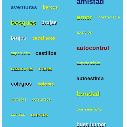
amistad
aventuras
barcos
amor
aprendizaje
bosques
brujas
atencion
brujos
caballeros
autocontrol
castillos
caperucita
autodominio
cazadores
clases
autoestima
colegios
colores
bondad
comidas
concursos
buen ejemplo
cuentos
conejos
buen humor