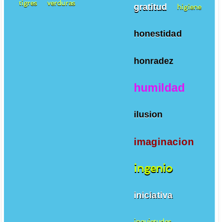
tigres
verduras
gratitud
higiene
honestidad
honradez
humildad
ilusion
imaginacion
ingenio
iniciativa
inquietudes