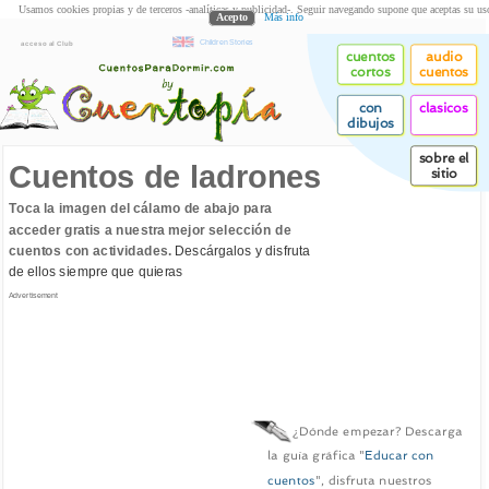
Usamos cookies propias y de terceros -analíticas y publicidad-. Seguir navegando supone que aceptas su us
Acepto
Más info
Children Stories
acceso al Club
cuentos
audio
cortos
cuentos
con
clasicos
dibujos
sobre el
Cuentos de ladrones
sitio
Toca la imagen del cálamo de abajo para
acceder gratis a nuestra mejor selección de
cuentos con actividades.
Descárgalos y disfruta
de ellos siempre que quieras
Advertisement
¿Dónde empezar? Descarga
la guía gráfica "
Educar con
cuentos
", disfruta nuestros