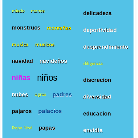
miedo
monos
delicadeza
monstruos
montañas
deportividad
musica
musicos
desprendimiento
navidad
navideños
diligencia
niños
niñas
discrecion
padres
nubes
ogros
diversidad
palacios
pajaros
educacion
papas
Papa Noel
envidia