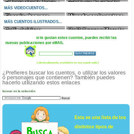
El lugar donde llueve
¡Santa me ha robado!
Un enfado incontrolable
El zombi cazafantasmas
chocolate
MÁS VIDEOCUENTOS...
El genio chapuzas
Mirando por la ventana
El felicímetro
Eduardo y el dragón
MÁS CUENTOS ILUSTRADOS...
Bulá, el viajero
Un Halloween diferente
El pirata bueno
Lágrimas de chocolate
si te gustan estos cuentos, puedes recibir las
nuevas publicaciones por eMAIL
( afortunadamente, enviártelos no nos cuesta nada )
¿Prefieres buscar los cuentos, o utilizar los valores
o personajes que contienen? También puedes
hacerlo utilizando estos enlaces
buscar en la colección
Esta es una lista de los
distintos tipos de