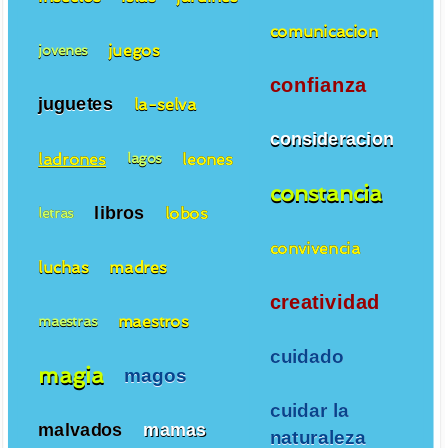
comunicacion
juegos
jovenes
confianza
juguetes
la-selva
consideracion
ladrones
leones
lagos
constancia
libros
lobos
letras
convivencia
luchas
madres
creatividad
maestros
maestras
cuidado
magia
magos
cuidar la
malvados
mamas
naturaleza