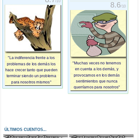
/10
8.6
/10
"La indiferencia frente a los
"Muchas veces no tenemos
problemas de los demás los
en cuenta a los demás, y
hace crecer tanto que pueden
provocamos en los demás
terminar siendo un problema
sentimientos que nunca
para nosotros mismos"
querríamos para nosotros"
ÚLTIMOS CUENTOS...
El lugar donde llueve
¡Santa me ha robado!
Un enfado incontrolable
El zombi cazafantasmas