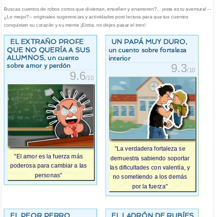
Buscas cuentos de robos cortos que diviertan, enseñen y enamoren?... ¡esta es tu aventura! --
¿Lo mejor?-- originales sugerencias y actividades post lectura para que tus cuentos
conquisten su corazón y su mente ¡Entra, no dejes pasar el tren!
EL EXTRAÑO PROFE
UN PAPÁ MUY DURO
,
QUE NO QUERÍA A SUS
un cuento sobre fortaleza
ALUMNOS
, un cuento
interior
sobre amor y perdón
9.3
/10
9.6
/10
"La verdadera fortaleza se
"El amor es la fuerza más
demuestra sabiendo soportar
poderosa para cambiar a las
las dificultades con valentía, y
personas"
no sometiendo a los demás
por la fuerza"
EL PEOR PERRO
EL LADRÓN DE RUBÍES
,