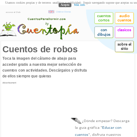
Usamos cookies propias y de terceros -analíticas y publicidad-. Seguir navegando supone que aceptas su us
Acepto
Más info
Children Stories
acceso al Club
cuentos
audio
cortos
cuentos
con
clasicos
dibujos
sobre el
Cuentos de robos
sitio
Toca la imagen del cálamo de abajo para
acceder gratis a nuestra mejor selección de
cuentos con actividades.
Descárgalos y disfruta
de ellos siempre que quieras
Advertisement
¿Dónde empezar? Descarga
la guía gráfica "
Educar con
cuentos
", disfruta nuestros