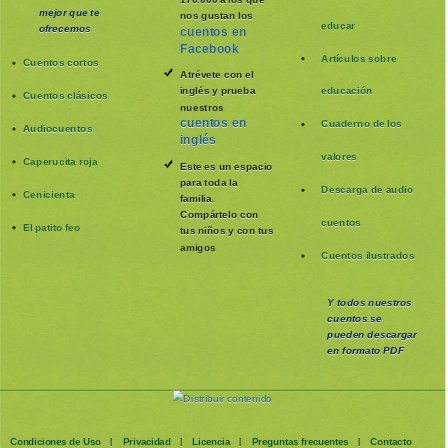
mejor que te
nos gustan los
educar
ofrecemos
cuentos en
Facebook
Artículos sobre
Cuentos cortos
Atrévete con el
inglés y prueba
educación
Cuentos clásicos
nuestros
cuentos en
Cuaderno de los
Audiocuentos
inglés
valores
Caperucita roja
Este es un espacio
para toda la
Descarga de audio
Cenicienta
familia
.
Compártelo con
cuentos
El patito feo
tus niños y con tus
amigos
Cuentos ilustrados
Y todos nuestros
cuentos se
pueden
descargar
en formato PDF
Condiciones de Uso
Privacidad
Licencia
Preguntas frecuentes
Contacto
|
|
|
|