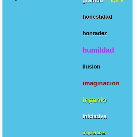
gratitud
higiene
honestidad
honradez
humildad
ilusion
imaginacion
ingenio
iniciativa
inquietudes