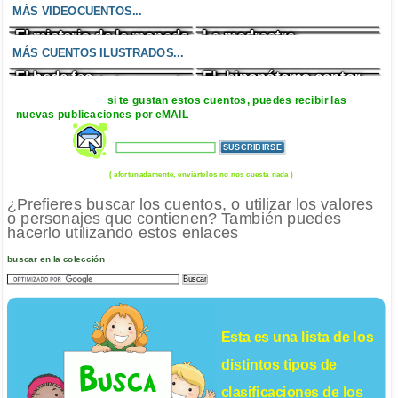
chocolate
MÁS VIDEOCUENTOS...
El misterio de la moneda
La madrastra
El despertar de Pesadillo
La madriguera
desaparecida
MÁS CUENTOS ILUSTRADOS...
abarrotada
El hada fea
EL hipopótamo cantor
El misterio de la moneda
El pirata bueno
desaparecida
si te gustan estos cuentos, puedes recibir las
nuevas publicaciones por eMAIL
( afortunadamente, enviártelos no nos cuesta nada )
¿Prefieres buscar los cuentos, o utilizar los valores
o personajes que contienen? También puedes
hacerlo utilizando estos enlaces
buscar en la colección
Esta es una lista de los
distintos tipos de
clasificaciones de los