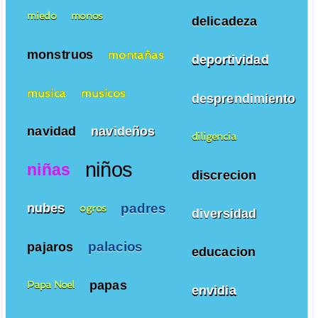
miedo
monos
delicadeza
monstruos
montañas
deportividad
musica
musicos
desprendimiento
navidad
navideños
diligencia
niños
niñas
discrecion
padres
nubes
ogros
diversidad
palacios
pajaros
educacion
papas
Papa Noel
envidia