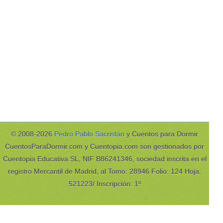
© 2008-2026
Pedro Pablo Sacristán
y Cuentos para Dormir
CuentosParaDormir.com y Cuentopia.com son gestionados por
Cuentopia Educativa SL, NIF B86241346, sociedad inscrita en el
registro Mercantil de Madrid, al Tomo: 28946 Folio: 124 Hoja:
521223/ Inscripción: 1º