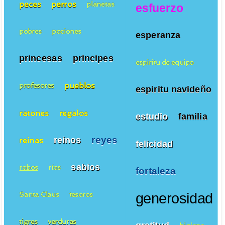
peces
perros
planetas
esfuerzo
pobres
pociones
esperanza
princesas
principes
espiritu de equipo
pueblos
profesores
espiritu navideño
ratones
regalos
estudio
familia
reyes
reinos
reinas
felicidad
sabios
robos
ríos
fortaleza
Santa Claus
tesoros
generosidad
tigres
verduras