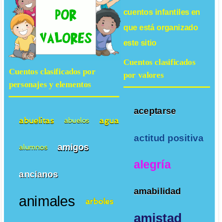
cuentos infantiles
en
que está organizado
este sitio
Cuentos clasificados
Cuentos clasificados por
por valores
personajes y elementos
aceptarse
abuelitas
agua
abuelos
actitud positiva
amigos
alumnos
alegría
ancianos
amabilidad
animales
arboles
amistad