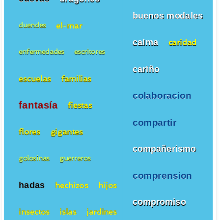
buenos modales
el-mar
duendes
calma
caridad
enfermedades
escritores
cariño
escuelas
familias
colaboracion
fantasía
fiestas
compartir
flores
gigantes
compañerismo
golosinas
guerreros
comprension
hadas
hechizos
hijos
compromiso
insectos
islas
jardines