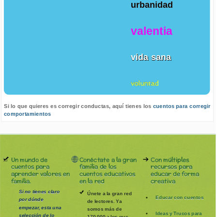
urbanidad
valentia
vida sana
voluntad
Si lo que quieres es corregir conductas, aquí tienes los
cuentos para corregir
comportamientos
Un mundo de
Conéctate a la gran
Con múltiples
cuentos para
familia de los
recursos para
aprender valores en
cuentos educativos
educar de forma
familia.
en la red
creativa
Si no tienes claro
Únete a la gran red
Educar con cuentos
por dónde
de lectores. Ya
empezar, esta una
somos más de
Ideas y Trucos para
selección de lo
170.000 a los que