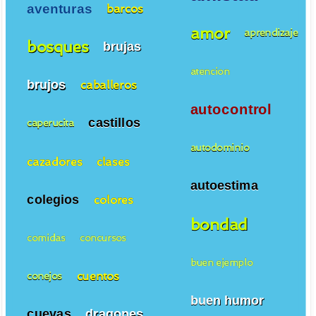
aventuras
barcos
amor
aprendizaje
bosques
brujas
atencion
brujos
caballeros
autocontrol
castillos
caperucita
autodominio
cazadores
clases
autoestima
colegios
colores
bondad
comidas
concursos
buen ejemplo
cuentos
conejos
buen humor
cuevas
dragones