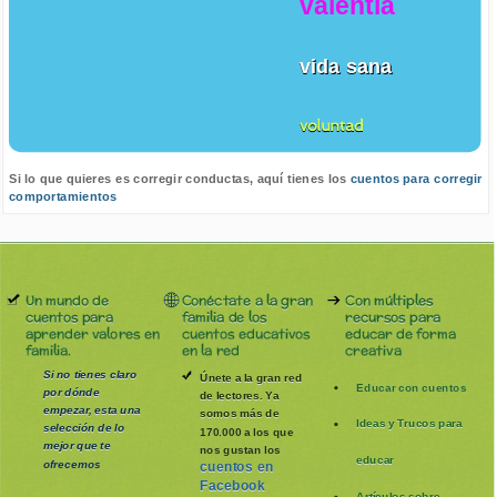
valentia
vida sana
voluntad
Si lo que quieres es corregir conductas, aquí tienes los
cuentos para corregir
comportamientos
Un mundo de
Conéctate a la gran
Con múltiples
cuentos para
familia de los
recursos para
aprender valores en
cuentos educativos
educar de forma
familia.
en la red
creativa
Si no tienes claro
Únete a la gran red
Educar con cuentos
por dónde
de lectores. Ya
empezar, esta una
somos más de
Ideas y Trucos para
selección de lo
170.000 a los que
mejor que te
nos gustan los
educar
ofrecemos
cuentos en
Facebook
Artículos sobre