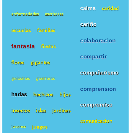
calma
caridad
enfermedades
escritores
cariño
escuelas
familias
colaboracion
fantasía
fiestas
compartir
flores
gigantes
compañerismo
golosinas
guerreros
comprension
hadas
hechizos
hijos
compromiso
insectos
islas
jardines
comunicacion
juegos
jovenes