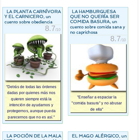
LA PLANTA CARNÍVORA
LA HAMBURGUESA
Y EL CARNICERO
QUE NO QUERÍA SER
, un
COMIDA BASURA
, un
cuento sobre obediencia
8.7
cuento sobre comida sana y
/10
no caprichosa
8.7
/10
"Detrás de todas las órdenes
dadas por quienes más nos
"Enseñar a espaciar la
quieren siempre está la
"comida basura" y no abusar
intención de ayudarnos y
de ella"
protegernos, aunque pueda
parecernos que no es así."
LA POCIÓN DE LA MALA
EL MAGO ALÉRGICO
, un