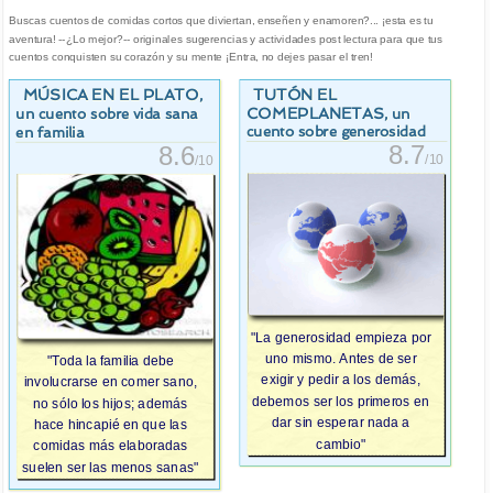
Buscas cuentos de comidas cortos que diviertan, enseñen y enamoren?... ¡esta es tu
aventura! --¿Lo mejor?-- originales sugerencias y actividades post lectura para que tus
cuentos conquisten su corazón y su mente ¡Entra, no dejes pasar el tren!
MÚSICA EN EL PLATO
TUTÓN EL
,
COMEPLANETAS
, un
un cuento sobre vida sana
cuento sobre generosidad
en familia
8.7
8.6
/10
/10
"La generosidad empieza por
uno mismo. Antes de ser
"Toda la familia debe
exigir y pedir a los demás,
involucrarse en comer sano,
debemos ser los primeros en
no sólo los hijos; además
dar sin esperar nada a
hace hincapié en que las
cambio"
comidas más elaboradas
suelen ser las menos sanas"