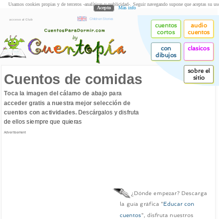
Usamos cookies propias y de terceros -analíticas y publicidad-. Seguir navegando supone que aceptas su us
Acepto
Más info
Children Stories
acceso al Club
cuentos
audio
cortos
cuentos
con
clasicos
dibujos
sobre el
Cuentos de comidas
sitio
Toca la imagen del cálamo de abajo para
acceder gratis a nuestra mejor selección de
cuentos con actividades.
Descárgalos y disfruta
de ellos siempre que quieras
Advertisement
¿Dónde empezar? Descarga
la guía gráfica "
Educar con
cuentos
", disfruta nuestros