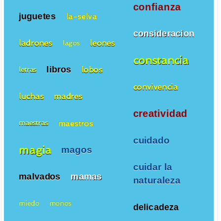
confianza
juguetes
la-selva
consideracion
ladrones
leones
lagos
constancia
libros
lobos
letras
convivencia
luchas
madres
creatividad
maestros
maestras
cuidado
magia
magos
cuidar la
malvados
mamas
naturaleza
miedo
monos
delicadeza