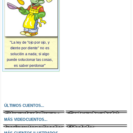
"La ley de "ojo por ojo, y
diente por diente" no es
solución a nada; si algo
puede solucionar las cosas,
es saber perdonar"
ÚLTIMOS CUENTOS...
El lugar donde llueve
¡Santa me ha robado!
Un enfado incontrolable
El zombi cazafantasmas
chocolate
MÁS VIDEOCUENTOS...
Los juguetes ordenados
El hada fea
El dibujo parlante
Un encargo