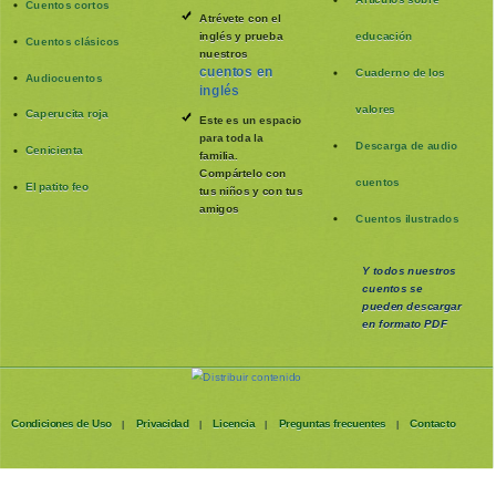
Cuentos cortos
Atrévete con el
inglés y prueba
educación
Cuentos clásicos
nuestros
cuentos en
Cuaderno de los
Audiocuentos
inglés
valores
Caperucita roja
Este es un espacio
para toda la
Descarga de audio
Cenicienta
familia
.
Compártelo con
cuentos
El patito feo
tus niños y con tus
amigos
Cuentos ilustrados
Y todos nuestros
cuentos se
pueden
descargar
en formato PDF
Condiciones de Uso
Privacidad
Licencia
Preguntas frecuentes
Contacto
|
|
|
|