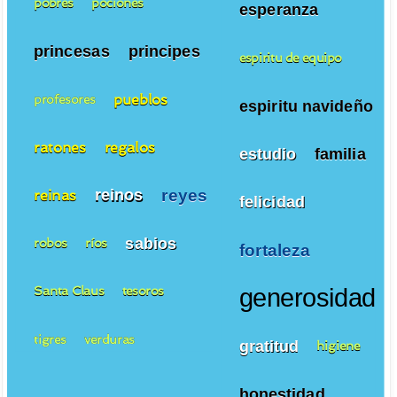
pobres
pociones
esperanza
princesas
principes
espiritu de equipo
pueblos
profesores
espiritu navideño
ratones
regalos
estudio
familia
reyes
reinos
reinas
felicidad
sabios
robos
ríos
fortaleza
Santa Claus
tesoros
generosidad
tigres
verduras
gratitud
higiene
honestidad