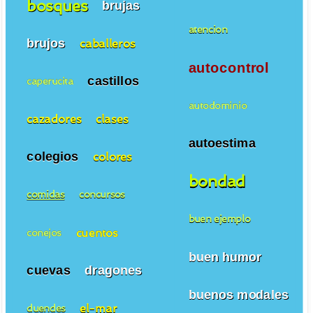
bosques
brujas
atencion
brujos
caballeros
autocontrol
castillos
caperucita
autodominio
cazadores
clases
autoestima
colegios
colores
bondad
comidas
concursos
buen ejemplo
cuentos
conejos
buen humor
cuevas
dragones
buenos modales
el-mar
duendes