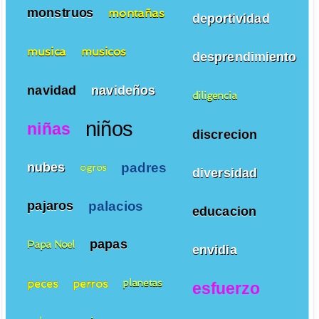
monstruos
montañas
deportividad
musica
musicos
desprendimiento
navidad
navideños
diligencia
niños
niñas
discrecion
padres
nubes
ogros
diversidad
palacios
pajaros
educacion
papas
Papa Noel
envidia
peces
perros
planetas
esfuerzo