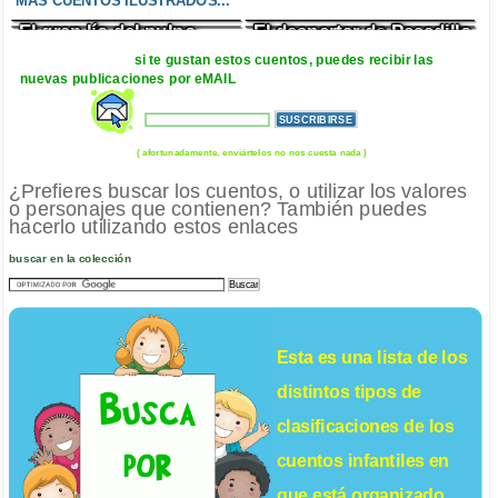
MÁS CUENTOS ILUSTRADOS...
insignificante
El gran lío del pulpo
El despertar de Pesadillo
La madriguera
La planta carnívora y el
abarrotada
carnicero
si te gustan estos cuentos, puedes recibir las
nuevas publicaciones por eMAIL
( afortunadamente, enviártelos no nos cuesta nada )
¿Prefieres buscar los cuentos, o utilizar los valores
o personajes que contienen? También puedes
hacerlo utilizando estos enlaces
buscar en la colección
Esta es una lista de los
distintos tipos de
clasificaciones de los
cuentos infantiles
en
que está organizado