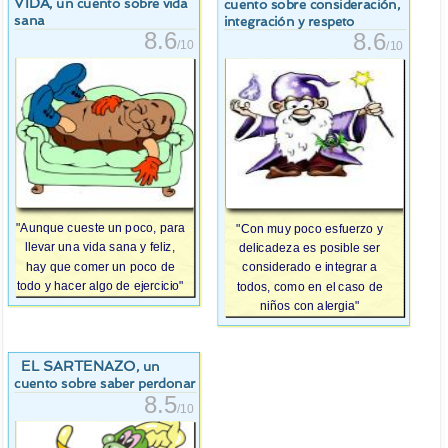
VIDA
, un cuento sobre vida
cuento sobre consideración,
sana
integración y respeto
8.6
8.6
/10
/10
"Aunque cueste un poco, para
"Con muy poco esfuerzo y
llevar una vida sana y feliz,
delicadeza es posible ser
hay que comer un poco de
considerado e integrar a
todo y hacer algo de ejercicio"
todos, como en el caso de
niños con alergia"
EL SARTENAZO
, un
cuento sobre saber perdonar
8.5
/10