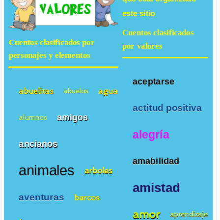
este sitio
Cuentos clasificados
Cuentos clasificados por
por valores
personajes y elementos
aceptarse
abuelitas
agua
abuelos
actitud positiva
amigos
alumnos
alegría
ancianos
amabilidad
animales
arboles
amistad
aventuras
barcos
amor
aprendizaje