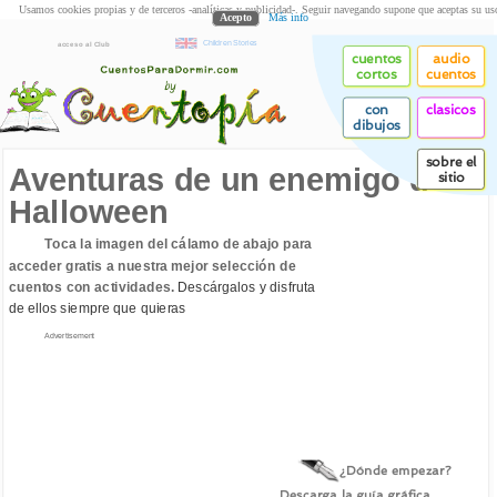
Usamos cookies propias y de terceros -analíticas y publicidad-. Seguir navegando supone que aceptas su us
Acepto
Más info
Children Stories
acceso al Club
cuentos
audio
cortos
cuentos
con
clasicos
dibujos
sobre el
Aventuras de un enemigo de
sitio
Halloween
Toca la imagen del cálamo de abajo para
acceder gratis a nuestra mejor selección de
cuentos con actividades.
Descárgalos y disfruta
de ellos siempre que quieras
Advertisement
¿Dónde empezar?
Descarga la guía gráfica