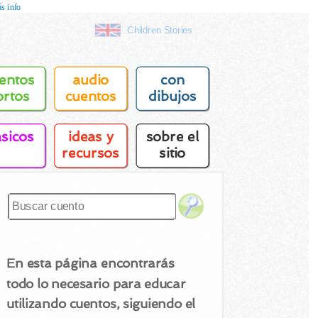
s info
Children Stories
entos
audio
con
ortos
cuentos
dibujos
asicos
ideas y
sobre el
recursos
sitio
En esta página encontrarás
todo lo necesario para educar
utilizando cuentos, siguiendo el