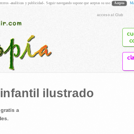
rceros -analíticas y publicidad-. Seguir navegando supone que aceptas su uso
Acepto
Má
acceso al Club
cu
c
cl
nfantil ilustrado
gratis a
des.