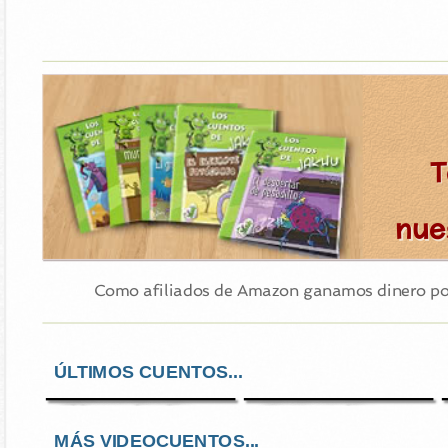
T
nue
Como afiliados de Amazon ganamos dinero por 
ÚLTIMOS CUENTOS...
El lugar donde
¡Santa me ha
llueve chocolate
robado!
MÁS VIDEOCUENTOS...