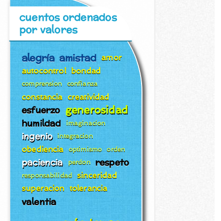
cuentos ordenados
por valores
alegría
amistad
amor
autocontrol
bondad
comprension
confianza
constancia
creatividad
generosidad
esfuerzo
humildad
imaginacion
ingenio
integracion
obediencia
optimismo
orden
paciencia
respeto
perdon
sinceridad
responsabilidad
superacion
tolerancia
valentia