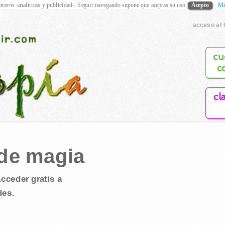
rceros -analíticas y publicidad-. Seguir navegando supone que aceptas su uso
Acepto
Má
acceso al 
cu
c
cl
de magia
cceder gratis a
des.