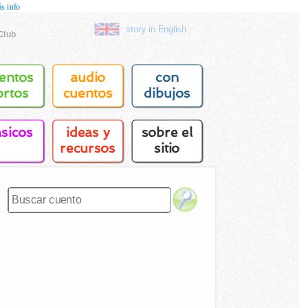
s info
story in English
Club
entos
audio
con
ortos
cuentos
dibujos
asicos
ideas y
sobre el
recursos
sitio