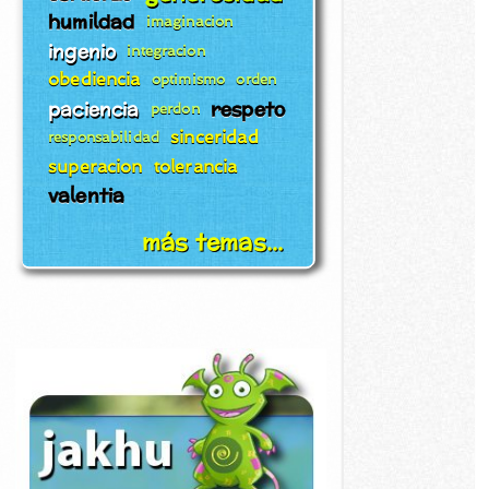
humildad
imaginacion
ingenio
integracion
obediencia
optimismo
orden
paciencia
respeto
perdon
sinceridad
responsabilidad
superacion
tolerancia
valentia
más temas...