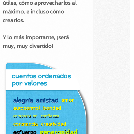
útiles, cómo aprovecharlos al
máximo, e incluso cómo
crearlos.
Y lo más importante, ¡será
muy, muy divertido!
cuentos ordenados
por valores
alegría
amistad
amor
autocontrol
bondad
comprension
confianza
constancia
creatividad
generosidad
esfuerzo